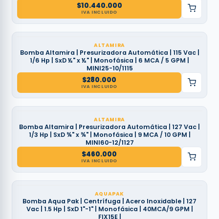
$
10.440.000
IVA INCLUIDO
ALTAMIRA
Bomba Altamira | Presurizadora Automática | 115 Vac |
1/6 Hp | SxD ½" x ½" | Monofásica | 6 MCA / 5 GPM |
MINI25-10/1115
$
280.000
IVA INCLUIDO
ALTAMIRA
Bomba Altamira | Presurizadora Automática | 127 Vac |
1/3 Hp | SxD ¾" x ¾" | Monofásica | 9 MCA / 10 GPM |
MINI60-12/1127
$
460.000
IVA INCLUIDO
AQUAPAK
Bomba Aqua Pak | Centrífuga | Acero Inoxidable | 127
Vac | 1.5 Hp | SxD 1"-1" | Monofásica | 40MCA/9 GPM |
FIX15E |