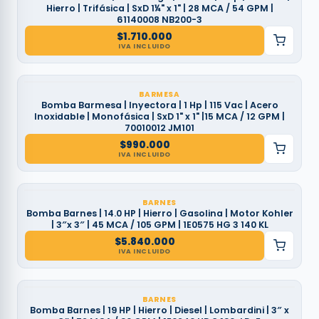
Hierro | Trifásica | SxD 1¼" x 1" | 28 MCA / 54 GPM |
61140008 NB200-3
$
1.710.000
IVA INCLUIDO
BARMESA
Bomba Barmesa | Inyectora | 1 Hp | 115 Vac | Acero
Inoxidable | Monofásica | SxD 1" x 1" |15 MCA / 12 GPM |
70010012 JM101
$
990.000
IVA INCLUIDO
BARNES
Bomba Barnes | 14.0 HP | Hierro | Gasolina | Motor Kohler
| 3″x 3″ | 45 MCA / 105 GPM | 1E0575 HG 3 140 KL
$
5.840.000
IVA INCLUIDO
BARNES
Bomba Barnes | 19 HP | Hierro | Diesel | Lombardini | 3″ x