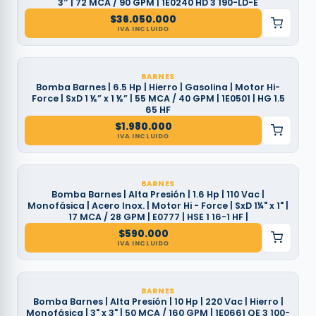
3″ | 72 MCA / 90 GPM | 1E0240 HD 3 190-LD-E
$
36.050.000
IVA INCLUIDO
BARNES
Bomba Barnes | 6.5 Hp | Hierro | Gasolina | Motor Hi-
Force | SxD 1 ½” x 1 ½” | 55 MCA / 40 GPM | 1E0501 | HG 1.5
65 HF
$
1.980.000
IVA INCLUIDO
BARNES
Bomba Barnes | Alta Presión | 1.6 Hp | 110 Vac |
Monofásica | Acero Inox. | Motor Hi - Force | SxD 1¼" x 1" |
17 MCA / 28 GPM | E0777 | HSE 1 16-1 HF |
$
590.000
IVA INCLUIDO
BARNES
Bomba Barnes | Alta Presión | 10 Hp | 220 Vac | Hierro |
Monofásica | 3" x 3" | 50 MCA / 160 GPM | 1E0661 QE 3 100-