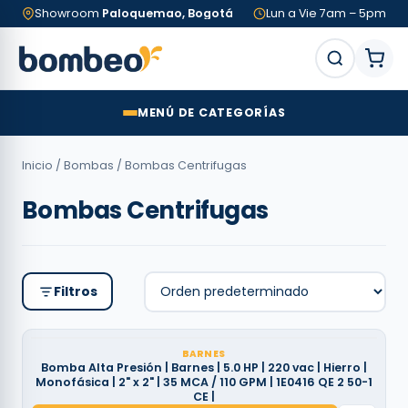
Showroom
Paloquemao, Bogotá
Lun a Vie 7am – 5pm
MENÚ DE CATEGORÍAS
Inicio
/
Bombas
/ Bombas Centrifugas
Bombas Centrifugas
Filtros
BARNES
Bomba Alta Presión | Barnes | 5.0 HP | 220 vac | Hierro |
Monofásica | 2" x 2" | 35 MCA / 110 GPM | 1E0416 QE 2 50-1
CE |