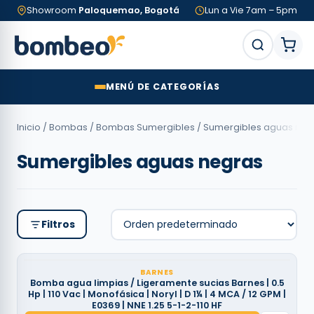
Showroom
Paloquemao, Bogotá
Lun a Vie 7am – 5pm
MENÚ DE CATEGORÍAS
Inicio
/
Bombas
/
Bombas Sumergibles
/ Sumergibles aguas neg
Sumergibles aguas negras
Filtros
BARNES
Bomba agua limpias / Ligeramente sucias Barnes | 0.5
Hp | 110 Vac | Monofásica | Noryl | D 1¼ | 4 MCA / 12 GPM |
E0369 | NNE 1.25 5-1-2-110 HF