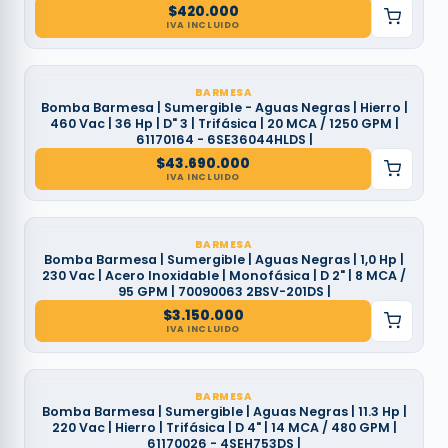
$
420.000
IVA INCLUIDO
BARMESA
Bomba Barmesa | Sumergible - Aguas Negras | Hierro |
460 Vac | 36 Hp | D" 3 | Trifásica | 20 MCA / 1250 GPM |
61170164 - 6SE36044HLDS |
$
43.690.000
IVA INCLUIDO
BARMESA
Bomba Barmesa | Sumergible | Aguas Negras | 1,0 Hp |
230 Vac | Acero Inoxidable | Monofásica | D 2" | 8 MCA /
95 GPM | 70090063 2BSV-201DS |
$
3.150.000
IVA INCLUIDO
BARMESA
Bomba Barmesa | Sumergible | Aguas Negras | 11.3 Hp |
220 Vac | Hierro | Trifásica | D 4" | 14 MCA / 480 GPM |
61170026 - 4SEH753DS |