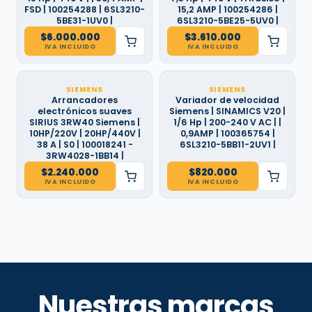
FSD | 100254288 | 6SL3210-
15,2 AMP | 100254286 |
5BE31-1UV0 |
6SL3210-5BE25-5UV0 |
$
6.000.000
$
3.610.000
IVA INCLUIDO
IVA INCLUIDO
SIEMENS
SIEMENS
Arrancadores
Variador de velocidad
electrónicos suaves
Siemens | SINAMICS V20 |
SIRIUS 3RW40 Siemens |
1/6 Hp | 200-240 V AC | |
10HP/220V | 20HP/440V |
0,9AMP | 100365754 |
38 A | S0 | 100018241 -
6SL3210-5BB11-2UV1 |
3RW4028-1BB14 |
$
2.240.000
$
820.000
IVA INCLUIDO
IVA INCLUIDO
Nuestras marcas