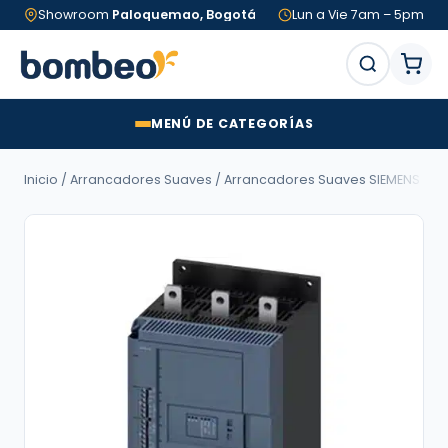
Showroom
Paloquemao, Bogotá
Lun a Vie 7am – 5pm
MENÚ DE CATEGORÍAS
Inicio
/
Arrancadores Suaves
/
Arrancadores Suaves SIEMENS
/ Ar