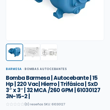
BARMESA
·
BOMBAS AUTOCEBANTES
Bomba Barmesa | Autocebante | 15
Hp | 220 Vac| Hierro | Trifásica | SxD
3″ x 3″ | 32 MCA /260 GPM | 61030127
3N-15-2 |
(0) reseñas
·
SKU: 61030127