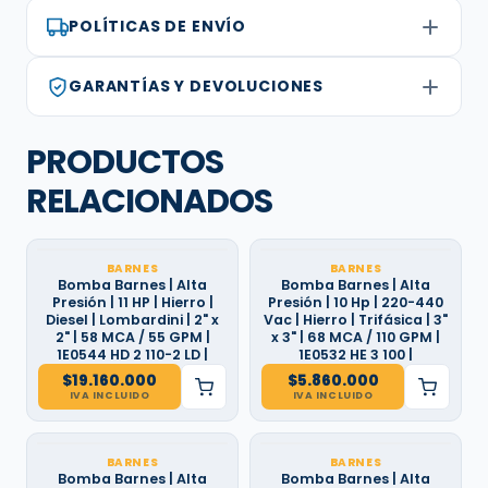
POLÍTICAS DE ENVÍO
GARANTÍAS Y DEVOLUCIONES
PRODUCTOS
RELACIONADOS
BARNES
BARNES
Bomba Barnes | Alta
Bomba Barnes | Alta
Presión | 11 HP | Hierro |
Presión | 10 Hp | 220-440
Diesel | Lombardini | 2" x
Vac | Hierro | Trifásica | 3"
2" | 58 MCA / 55 GPM |
x 3" | 68 MCA / 110 GPM |
1E0544 HD 2 110-2 LD |
1E0532 HE 3 100 |
$
19.160.000
$
5.860.000
IVA INCLUIDO
IVA INCLUIDO
BARNES
BARNES
Bomba Barnes | Alta
Bomba Barnes | Alta