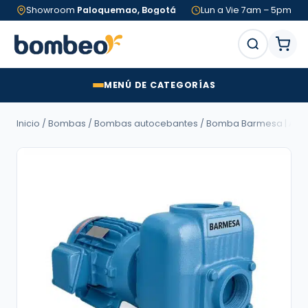
Showroom
Paloquemao, Bogotá
Lun a Vie 7am – 5pm
MENÚ DE CATEGORÍAS
Inicio
/
Bombas
/
Bombas autocebantes
/ Bomba Barmesa | Autoceb