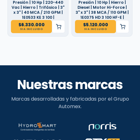
Presión | 10 Hp | 220-440
Presión | 10 Hp | Hierro |
Vac | Hierro | Trifásico | 3"
Diesel | Motor Hi-Force |
x 3" | 40 MCA / 210 GPM |
3" x 3" | 38 MCA / 110 GPM |
1E0533 KE 3 100 |
1E0375 HD 3 100 HF-E |
$
6.330.000
$
5.120.000
IVA INCLUIDO
IVA INCLUIDO
Nuestras marcas
Marcas desarrolladas y fabricadas por el Grupo
Automex.