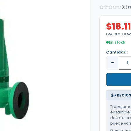
(0) 
$
18.1
IVA INCLUID
En stock
Cantidad:
−
PRECIOS
Trabajamos
ensamble p
de la tasa 
puede varia
El valor qu