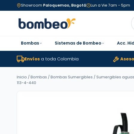
Showroom
Paloquemao, Bogotá
Lun a Vie 7am – 5pm
Bombas
Sistemas de Bombeo
Acc. Hi
Envíos
a toda Colombia
Aseso
Inicio
/
Bombas
/
Bombas Sumergibles
/
Sumergibles agua
113-4-440