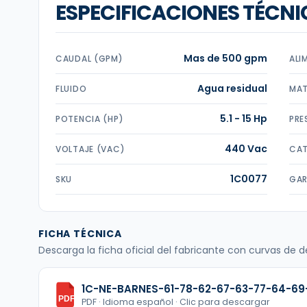
ESPECIFICACIONES TÉCNI
Mas de 500 gpm
CAUDAL (GPM)
ALI
Agua residual
FLUIDO
MAT
5.1 - 15 Hp
POTENCIA (HP)
PRE
440 Vac
VOLTAJE (VAC)
CAT
1C0077
SKU
GAR
FICHA TÉCNICA
Descarga la ficha oficial del fabricante con curvas de
1C-NE-BARNES-61-78-62-67-63-77-64-69
PDF
PDF · Idioma español · Clic para descargar