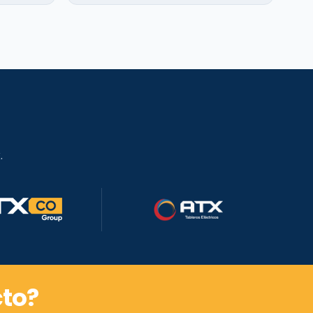
.
to?