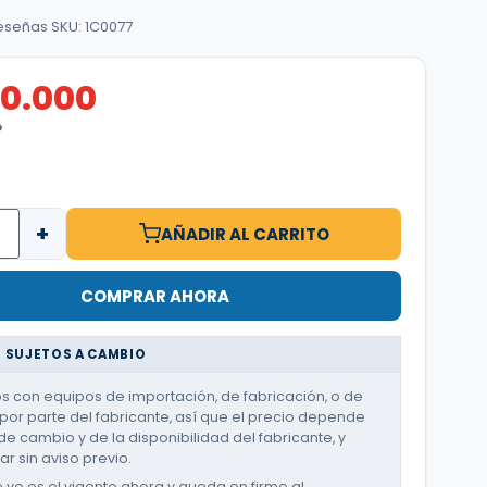
reseñas
·
SKU: 1C0077
10.000
O
+
AÑADIR AL CARRITO
COMPRAR AHORA
 SUJETOS A CAMBIO
 con equipos de importación, de fabricación, o de
or parte del fabricante, así que el precio depende
de cambio y de la disponibilidad del fabricante, y
r sin aviso previo.
e ve es el vigente ahora y queda en firme al