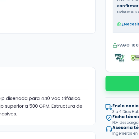
confirmar
avisamos 
¿Necesi
PAGO 10
Hp diseñada para 440 Vac trifásica.
jo superior a 500 GPM. Estructura de
Envío nacio
3 a 4 Dias Hab
masivos.
Ficha técni
PDF descargabl
Asesoría t
Ingenieros en