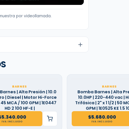
muestra por videollamada.
OS
BARNES
BARNES
arnes | Alta Presión | 10.0
Bomba Barnes | Alta Pre
rro | Diesel | Motor Hi-Force
10.0HP | 220-440 vac | Hi
" | 45 MCA / 100 GPM | 1E0447
Trifásica | 2" x 1 1/2 | 50 M
HD 2 100 HF-E |
GPM | 1E0525 KE 1.5 1
$
5.340.000
$
5.680.000
IVA INCLUIDO
IVA INCLUIDO