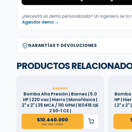
¿Necesita un demo personalizado? Un ingeniero se lo 
Agendar demo →
GARANTÍAS Y DEVOLUCIONES
PRODUCTOS RELACIONAD
BARNES
Bomba Alta Presión | Barnes | 5.0
Bomba B
HP | 220 vac | Hierro | Monofásica |
HP | Hie
2" x 2" | 35 MCA / 110 GPM | 1E0416 QE
| 2" x 2
2 50-1 CE |
$
10.440.000
IVA INCLUIDO