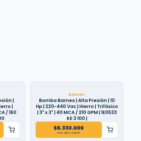
BARNES
sión |
Bomba Barnes | Alta Presión | 10
erro |
Hp | 220-440 Vac | Hierro | Trifásico
CA / 160
| 3" x 3" | 40 MCA / 210 GPM | 1E0533
00
KE 3 100 |
$
6.330.000
IVA INCLUIDO