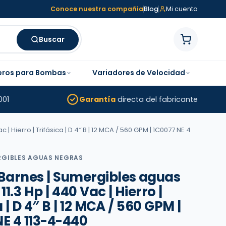
Conoce nuestra compañía
Blog
Mi cuenta
Buscar
eros para Bombas
Variadores de Velocidad
001
Garantía
directa del fabricante
 Hierro | Trifásica | D 4″ B | 12 MCA / 560 GPM | 1C0077 NE 4
GIBLES AGUAS NEGRAS
arnes | Sumergibles aguas
11.3 Hp | 440 Vac | Hierro |
 | D 4″ B | 12 MCA / 560 GPM |
E 4 113-4-440