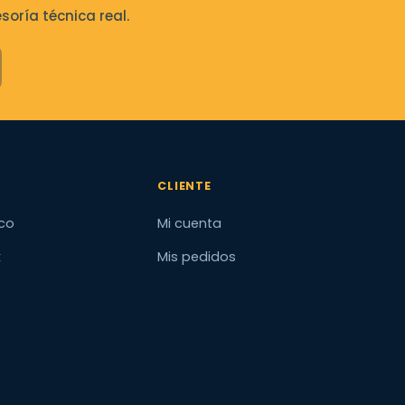
oría técnica real.
CLIENTE
co
Mi cuenta
x
Mis pedidos