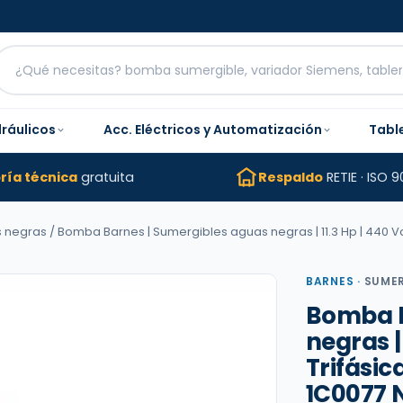
dráulicos
Acc. Eléctricos y Automatización
Tabl
ría técnica
gratuita
Respaldo
RETIE · ISO 9
s negras
/ Bomba Barnes | Sumergibles aguas negras | 11.3 Hp | 440 Vac |
BARNES
·
SUMER
Bomba B
negras | 
Trifásica
1C0077 N