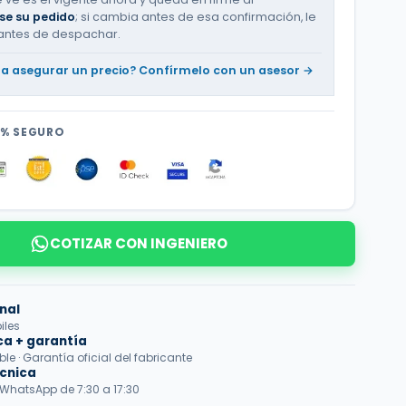
se su pedido
; si cambia antes de esa confirmación, le
antes de despachar.
ta asegurar un precio? Confírmelo con un asesor →
0% SEGURO
COTIZAR CON INGENIERO
nal
iles
ca + garantía
e · Garantía oficial del fabricante
écnica
 WhatsApp de 7:30 a 17:30