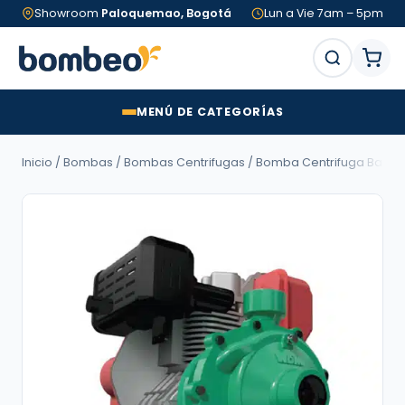
Showroom
Paloquemao, Bogotá
Lun a Vie 7am – 5pm
MENÚ DE CATEGORÍAS
Inicio
/
Bombas
/
Bombas Centrifugas
/ Bomba Centrifuga Barnes | A