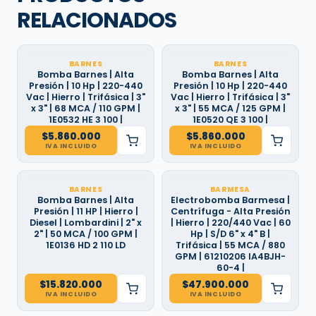
RELACIONADOS
BARNES
BARNES
Bomba Barnes | Alta
Bomba Barnes | Alta
Presión | 10 Hp | 220-440
Presión | 10 Hp | 220-440
Vac | Hierro | Trifásica | 3"
Vac | Hierro | Trifásica | 3"
x 3" | 68 MCA / 110 GPM |
x 3" | 55 MCA / 125 GPM |
1E0532 HE 3 100 |
1E0520 QE 3 100 |
$
5.860.000
$
5.860.000
IVA INCLUIDO
IVA INCLUIDO
BARNES
BARMESA
Bomba Barnes | Alta
Electrobomba Barmesa |
Presión | 11 HP | Hierro |
Centrífuga - Alta Presión
Diesel | Lombardini | 2" x
| Hierro | 220/440 Vac | 60
2" | 50 MCA / 100 GPM |
Hp | S/D 6" x 4" B |
1E0136 HD 2 110 LD
Trifásica | 55 MCA / 880
GPM | 61210206 IA4BJH-
60-4 |
$
15.820.000
$
47.900.000
IVA INCLUIDO
IVA INCLUIDO