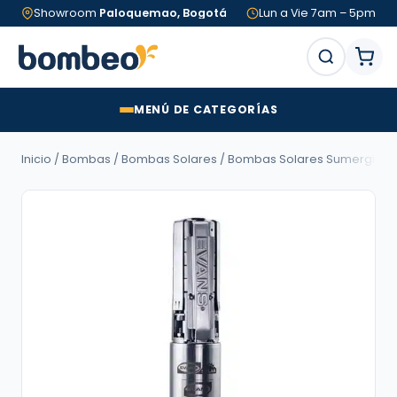
Showroom
Paloquemao, Bogotá
Lun a Vie 7am – 5pm
MENÚ DE CATEGORÍAS
Inicio
/
Bombas
/
Bombas Solares
/
Bombas Solares Sumergible