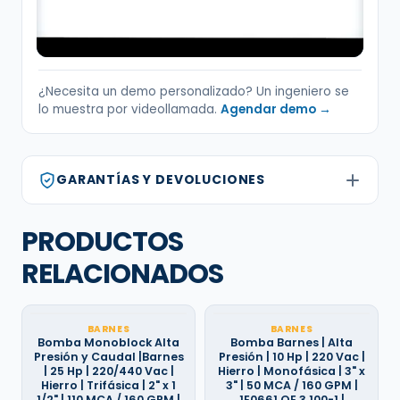
¿Necesita un demo personalizado? Un ingeniero se
lo muestra por videollamada.
Agendar demo →
GARANTÍAS Y DEVOLUCIONES
PRODUCTOS
RELACIONADOS
BARNES
BARNES
Bomba Monoblock Alta
Bomba Barnes | Alta
Presión y Caudal |Barnes
Presión | 10 Hp | 220 Vac |
| 25 Hp | 220/440 Vac |
Hierro | Monofásica | 3" x
Hierro | Trifásica | 2" x 1
3" | 50 MCA / 160 GPM |
1/2" | 110 MCA / 160 GPM |
1E0661 QE 3 100-1 |