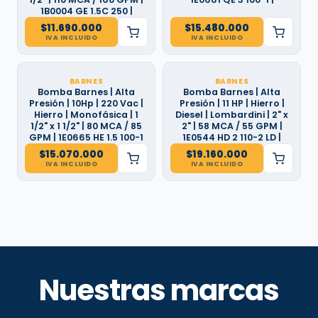
1B0004 GE 1.5C 250 |
$
11.690.000
$
15.480.000
IVA INCLUIDO
IVA INCLUIDO
BARNES
BARNES
Bomba Barnes | Alta
Bomba Barnes | Alta
Presión | 10Hp | 220 Vac |
Presión | 11 HP | Hierro |
Hierro | Monofásica | 1
Diesel | Lombardini | 2" x
1/2" x 1 1/2" | 80 MCA / 85
2" | 58 MCA / 55 GPM |
GPM | 1E0665 HE 1.5 100-1
1E0544 HD 2 110-2 LD |
$
15.070.000
$
19.160.000
IVA INCLUIDO
IVA INCLUIDO
Nuestras marcas