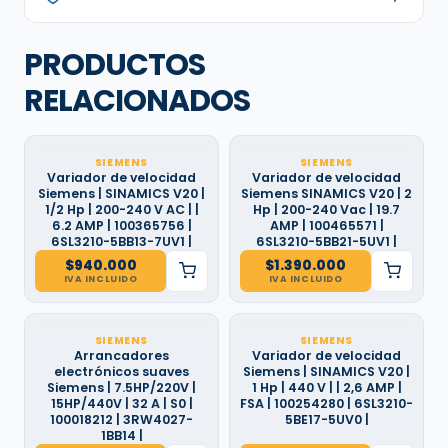
PRODUCTOS
RELACIONADOS
SIEMENS
SIEMENS
Variador de velocidad
Variador de velocidad
Siemens | SINAMICS V20 |
Siemens SINAMICS V20 | 2
1/2 Hp | 200-240 V AC | |
Hp | 200-240 Vac | 19.7
6.2 AMP | 100365756 |
AMP | 100465571 |
6SL3210-5BB13-7UV1 |
6SL3210-5BB21-5UV1 |
$
940.000
$
1.390.000
IVA INCLUIDO
IVA INCLUIDO
SIEMENS
SIEMENS
Arrancadores
Variador de velocidad
electrónicos suaves
Siemens | SINAMICS V20 |
Siemens | 7.5HP/220V |
1 Hp | 440 V | | 2,6 AMP |
15HP/440V | 32 A | S0 |
FSA | 100254280 | 6SL3210-
100018212 | 3RW4027-
5BE17-5UV0 |
1BB14 |