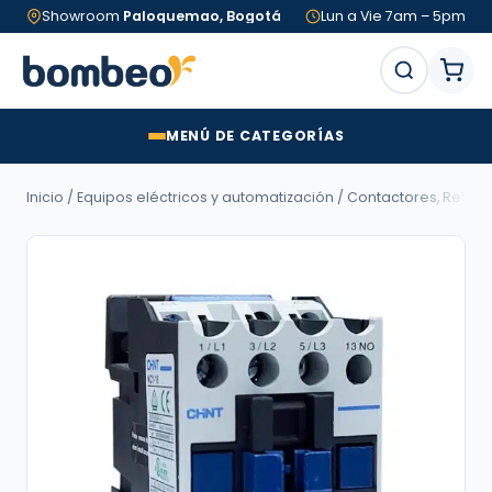
Showroom
Paloquemao, Bogotá
Lun a Vie 7am – 5pm
MENÚ DE CATEGORÍAS
Inicio
/
Equipos eléctricos y automatización
/
Contactores, Relés