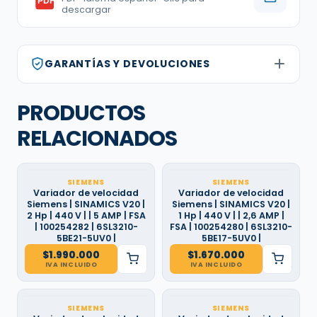
PDF
descargar
GARANTÍAS Y DEVOLUCIONES
PRODUCTOS
RELACIONADOS
SIEMENS
SIEMENS
Variador de velocidad
Variador de velocidad
Siemens | SINAMICS V20 |
Siemens | SINAMICS V20 |
2 Hp | 440 V | | 5 AMP | FSA
1 Hp | 440 V | | 2,6 AMP |
| 100254282 | 6SL3210-
FSA | 100254280 | 6SL3210-
5BE21-5UV0 |
5BE17-5UV0 |
$
1.990.000
$
1.670.000
IVA INCLUIDO
IVA INCLUIDO
SIEMENS
SIEMENS