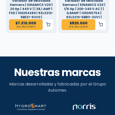
Variador de velocidad
Variador de velocidad
Siemens | SINAMICS V20 |
Siemens | SINAMICS V20 |
20 Hp | 440 V | | 38,1 AMP |
1/6 Hp | 200-240 V AC | |
FSD | 100254289 | 6SL3210-
0,9AMP | 100365754 |
5BE31-5UV0 |
6SL3210-5BB11-2UV1 |
$
7.310.000
$
820.000
IVA INCLUIDO
IVA INCLUIDO
Nuestras marcas
Marcas desarrolladas y fabricadas por el Grupo
Automex.