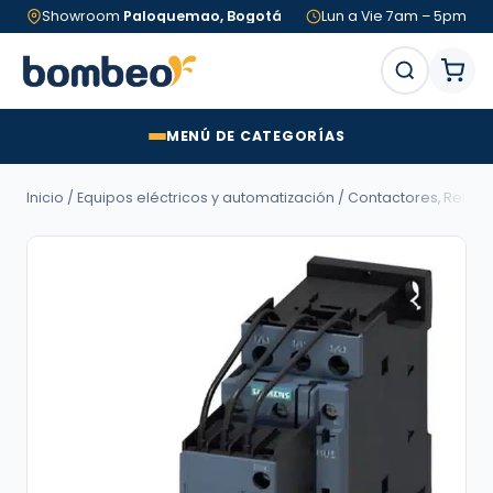
Showroom
Paloquemao, Bogotá
Lun a Vie 7am – 5pm
MENÚ DE CATEGORÍAS
Inicio
/
Equipos eléctricos y automatización
/
Contactores, Relés