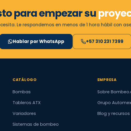
sto para empezar su
proyec
esita. Le respondemos en menos de 1 hora hábil con ases
Hablar por WhatsApp
+57 310 231 7399
CATÁLOGO
EMPRESA
Bombas
Sobre Bombeo.
Tableros ATX
Grupo Autome
Variadores
Blog y recursos
Sistemas de bombeo