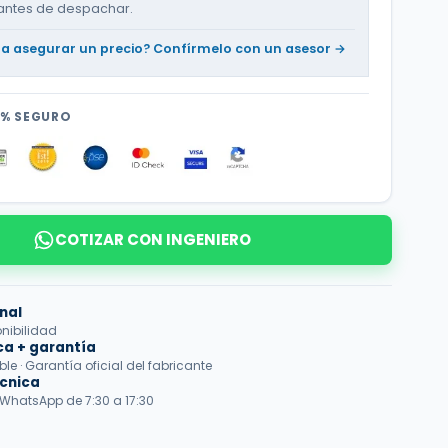
antes de despachar.
ta asegurar un precio? Confírmelo con un asesor →
0% SEGURO
COTIZAR CON INGENIERO
nal
onibilidad
ca + garantía
e · Garantía oficial del fabricante
écnica
 WhatsApp de 7:30 a 17:30