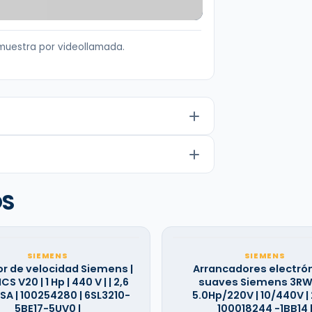
muestra por videollamada.
OS
SIEMENS
SIEMENS
or de velocidad Siemens |
Arrancadores electró
S V20 | 1 Hp | 440 V | | 2,6
suaves Siemens 3RW
FSA | 100254280 | 6SL3210-
5.0Hp/220V | 10/440V | 
5BE17-5UV0 |
100018244 -1BB14 