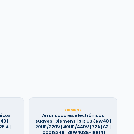
SIEMENS
nicos
Arrancadores electrónicos
40 |
suaves | Siemens | SIRIUS 3RW40 |
25 A |
20HP/220V | 40HP/440V | 72A | S2 |
|
100018246 | 3RW4038-1BB14 |