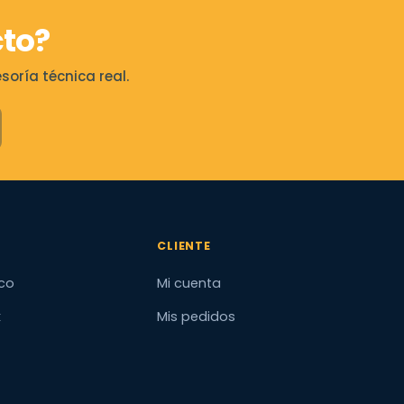
to?
oría técnica real.
CLIENTE
co
Mi cuenta
x
Mis pedidos