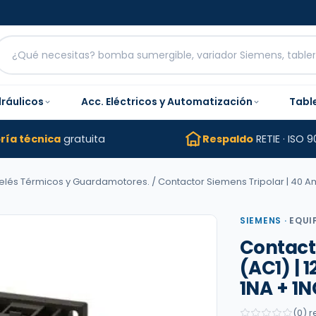
dráulicos
Acc. Eléctricos y Automatización
Tabl
ría técnica
gratuita
Respaldo
RETIE · ISO 9
Relés Térmicos y Guardamotores.
/ Contactor Siemens Tripolar | 40 Amp
SIEMENS
·
EQUI
Contact
(AC1) | 
1NA + 1N
(0) 