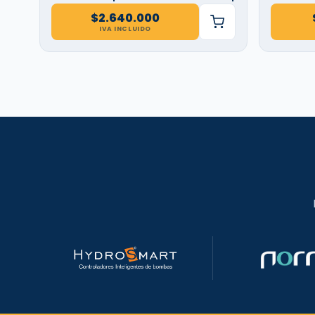
$
2.640.000
IVA INCLUIDO