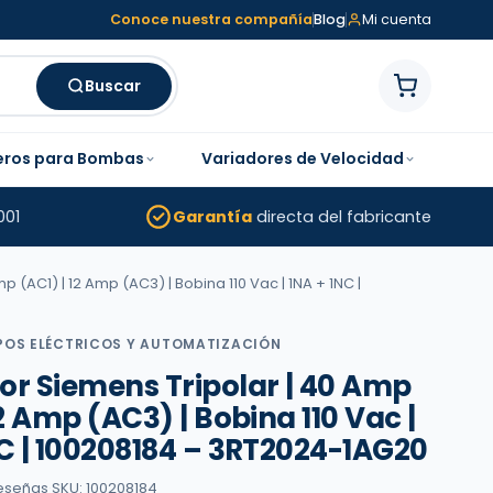
Conoce nuestra compañía
Blog
Mi cuenta
Buscar
eros para Bombas
Variadores de Velocidad
001
Garantía
directa del fabricante
 (AC1) | 12 Amp (AC3) | Bobina 110 Vac | 1NA + 1NC |
POS ELÉCTRICOS Y AUTOMATIZACIÓN
or Siemens Tripolar | 40 Amp
12 Amp (AC3) | Bobina 110 Vac |
C | 100208184 – 3RT2024-1AG20
reseñas
·
SKU: 100208184