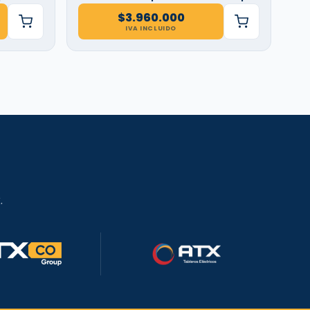
$
3.960.000
IVA INCLUIDO
.