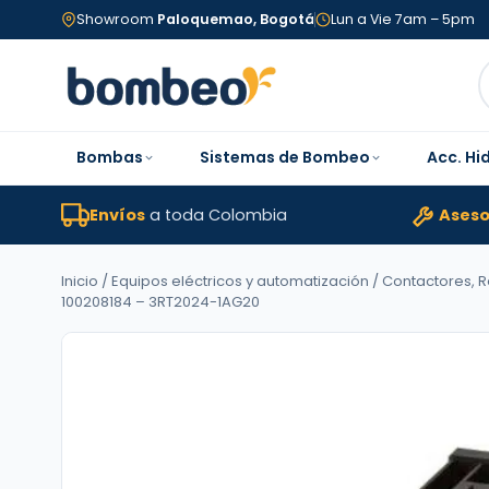
Showroom
Paloquemao, Bogotá
Lun a Vie 7am – 5pm
Bombas
Sistemas de Bombeo
Acc. Hi
Envíos
a toda Colombia
Aseso
Inicio
/
Equipos eléctricos y automatización
/
Contactores, 
100208184 – 3RT2024-1AG20