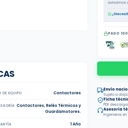
avisamos 
¿Necesi
PAGO 10
CAS
Envío nacio
Contactores
O DE EQUIPO
Sujeto a disp
Ficha técni
PDF descargabl
Contactores, Relés Térmicos y
EGORÍA
Asesoría t
Guardamotores.
Ingenieros en
1 Año
ANTÍA