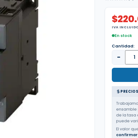
$
220
IVA INCLUID
En stock
Cantidad:
−
PRECIOS
Trabajamos
ensamble p
de la tasa 
puede varia
El valor qu
confirmar