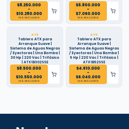
$
8.250.000
$
5.800.000
-
-
Rango
Rango
$
10.280.000
$
7.060.000
de
de
IVA INCLUIDO
IVA INCLUIDO
precios:
precios:
desde
desde
$8.250.000
$5.800.000
hasta
hasta
ATX
ATX
$10.280.000
$7.060.000
Tablero ATX para
Tablero ATX para
Arranque Suave |
Arranque Suave |
Sistema de Aguas Negras
Sistema de Aguas Negras
/ Eyectoras | Una Bomba |
/ Eyectoras | Una Bomba |
30 Hp | 220 Vac | Trifásico
5 Hp | 220 Vac | Trifásico |
| ATX1B302SSE
ATX1B52SSE
$
8.500.000
$
4.910.000
-
-
Rango
Rango
$
10.550.000
$
6.040.000
de
de
IVA INCLUIDO
IVA INCLUIDO
precios:
precios:
desde
desde
$8.500.000
$4.910.000
hasta
hasta
$10.550.000
$6.040.000