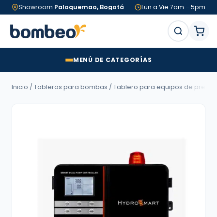
Showroom
Paloquemao, Bogotá
Lun a Vie 7am – 5pm
MENÚ DE CATEGORÍAS
Inicio
/
Tableros para bombas
/
Tablero para equipos de presió