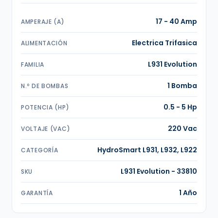
17 - 40 Amp
AMPERAJE (A)
Electrica Trifasica
ALIMENTACIÓN
L931 Evolution
FAMILIA
1 Bomba
N.º DE BOMBAS
0.5 - 5 Hp
POTENCIA (HP)
220 Vac
VOLTAJE (VAC)
HydroSmart L931, L932, L922
CATEGORÍA
L931 Evolution - 33810
SKU
1 Año
GARANTÍA