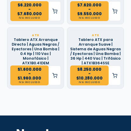
$
6.220.000
$
7.620.000
-
-
Rango
Rango
$
7.680.000
$
9.550.000
de
de
IVA INCLUIDO
IVA INCLUIDO
precios:
precios:
desde
desde
$6.220.000
$7.620.000
hasta
hasta
ATX
ATX
$7.680.000
$9.550.000
Tablero ATX Arranque
Tablero ATX para
Directo | Aguas Negras /
Arranque Suave |
Eyectores | Una Bomba |
Sistema de Aguas Negras
0.4 Hp | 110 Vac |
/ Eyectoras | Una Bomba |
Monofásico |
36 Hp | 440 Vac | Trifásico
ATX1B0.41DEM
| ATX1B364SSE
$
1.600.000
$
8.250.000
-
-
Rango
Rango
$
1.960.000
$
10.280.000
de
de
IVA INCLUIDO
IVA INCLUIDO
precios:
precios:
desde
desde
$1.600.000
$8.250.000
hasta
hasta
$1.960.000
$10.280.000