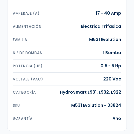
17 - 40 Amp
AMPERAJE (A)
Electrica Trifasica
ALIMENTACIÓN
M531 Evolution
FAMILIA
1 Bomba
N.º DE BOMBAS
0.5 - 5 Hp
POTENCIA (HP)
220 Vac
VOLTAJE (VAC)
HydroSmart L931, L932, L922
CATEGORÍA
M531 Evolution - 33824
SKU
1 Año
GARANTÍA