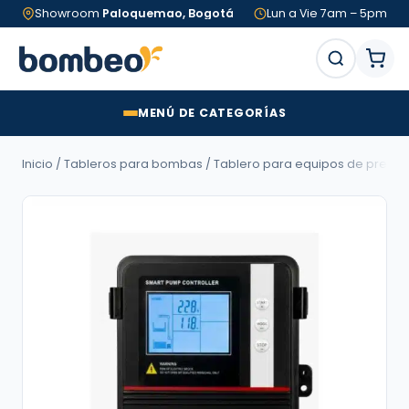
Showroom
Paloquemao, Bogotá
Lun a Vie 7am – 5pm
MENÚ DE CATEGORÍAS
Inicio
/
Tableros para bombas
/
Tablero para equipos de presió