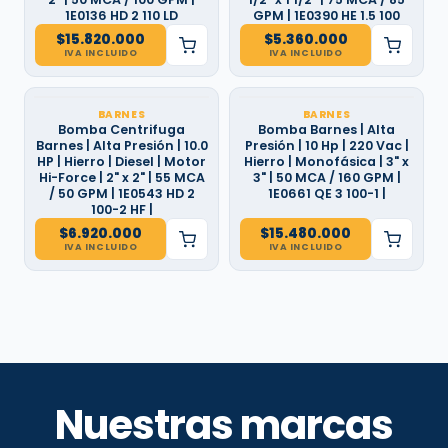
1E0136 HD 2 110 LD
GPM | 1E0390 HE 1.5 100
$
15.820.000
$
5.360.000
IVA INCLUIDO
IVA INCLUIDO
BARNES
BARNES
Bomba Centrifuga
Bomba Barnes | Alta
Barnes | Alta Presión | 10.0
Presión | 10 Hp | 220 Vac |
HP | Hierro | Diesel | Motor
Hierro | Monofásica | 3" x
Hi-Force | 2" x 2" | 55 MCA
3" | 50 MCA / 160 GPM |
/ 50 GPM | 1E0543 HD 2
1E0661 QE 3 100-1 |
100-2 HF |
$
6.920.000
$
15.480.000
IVA INCLUIDO
IVA INCLUIDO
Nuestras marcas