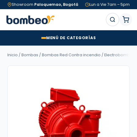
Showroom
Paloquemao, Bogotá
Lun a Vie 7am – 5pm
MENÚ DE CATEGORÍAS
Inicio
/
Bombas
/
Bombas Red Contra incendio
/ Electrobomba Barm