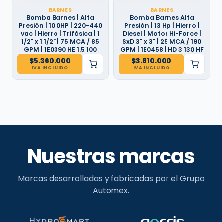
BARNES
BARNES
Bomba Barnes | Alta
Bomba Barnes Alta
Presión | 10.0HP | 220-440
Presión | 13 Hp | Hierro |
vac | Hierro | Trifásica | 1
Diesel | Motor Hi-Force |
1/2" x 1 1/2" | 75 MCA / 85
SxD 3" x 3" | 25 MCA / 190
GPM | 1E0390 HE 1.5 100
GPM | 1E0458 | HD 3 130 HF
$
5.360.000
$
3.810.000
IVA INCLUIDO
IVA INCLUIDO
Nuestras marcas
Marcas desarrolladas y fabricadas por el Grupo
Automex.