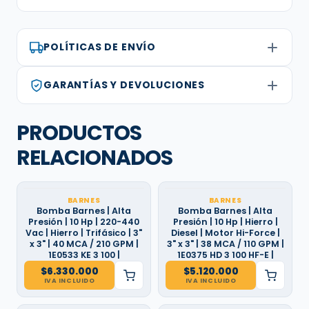
POLÍTICAS DE ENVÍO
GARANTÍAS Y DEVOLUCIONES
PRODUCTOS
RELACIONADOS
BARNES
BARNES
Bomba Barnes | Alta
Bomba Barnes | Alta
Presión | 10 Hp | 220-440
Presión | 10 Hp | Hierro |
Vac | Hierro | Trifásico | 3"
Diesel | Motor Hi-Force |
x 3" | 40 MCA / 210 GPM |
3" x 3" | 38 MCA / 110 GPM |
1E0533 KE 3 100 |
1E0375 HD 3 100 HF-E |
$
6.330.000
$
5.120.000
IVA INCLUIDO
IVA INCLUIDO