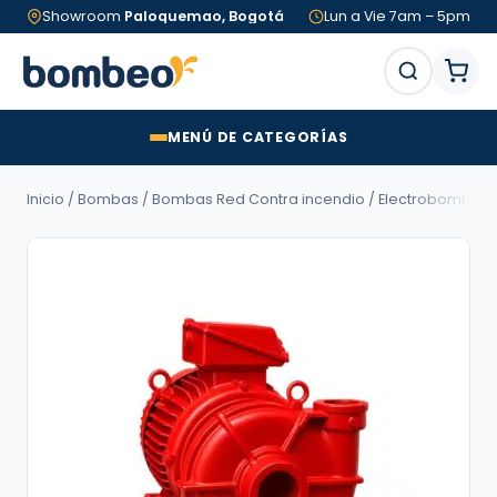
Showroom
Paloquemao, Bogotá
Lun a Vie 7am – 5pm
MENÚ DE CATEGORÍAS
Inicio
/
Bombas
/
Bombas Red Contra incendio
/ Electrobomba Barm