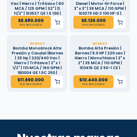
Vac | Hierro | Trifásico | 60
Diesel | Motor Hi-Force |
MCA / 125 GPM | S2" | D
3" x 3" | 38 MCA / 110 GPM |
11/2" | 1E0537 QE 1.5 100 |
1E0375 HD 3 100 HF-E |
$
5.680.000
$
5.120.000
IVA INCLUIDO
IVA INCLUIDO
BARNES
BARNES
Bomba Monoblock Alta
Bomba Alta Presión |
Presión y Caudal |Barnes
Barnes | 5.0 HP | 220 vac |
| 25 Hp | 220/440 Vac |
Hierro | Monofásica | 2" x
Hierro | Trifásica | 2" x 1
2" | 35 MCA / 110 GPM |
1/2" | 110 MCA / 160 GPM |
1E0416 QE 2 50-1 CE |
1B0004 GE 1.5C 250 |
$
11.690.000
$
10.440.000
IVA INCLUIDO
IVA INCLUIDO