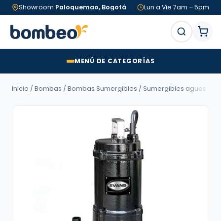
Showroom
Paloquemao, Bogotá
Lun a Vie 7am – 5pm
MENÚ DE CATEGORÍAS
Inicio
/
Bombas
/
Bombas Sumergibles
/
Sumergibles aguas neg