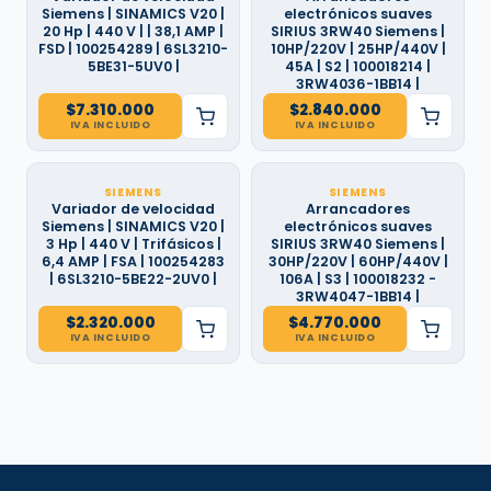
Siemens | SINAMICS V20 |
electrónicos suaves
20 Hp | 440 V | | 38,1 AMP |
SIRIUS 3RW40 Siemens |
FSD | 100254289 | 6SL3210-
10HP/220V | 25HP/440V |
5BE31-5UV0 |
45A | S2 | 100018214 |
3RW4036-1BB14 |
$
7.310.000
$
2.840.000
IVA INCLUIDO
IVA INCLUIDO
SIEMENS
SIEMENS
Variador de velocidad
Arrancadores
Siemens | SINAMICS V20 |
electrónicos suaves
3 Hp | 440 V | Trifásicos |
SIRIUS 3RW40 Siemens |
6,4 AMP | FSA | 100254283
30HP/220V | 60HP/440V |
| 6SL3210-5BE22-2UV0 |
106A | S3 | 100018232 -
3RW4047-1BB14 |
$
2.320.000
$
4.770.000
IVA INCLUIDO
IVA INCLUIDO