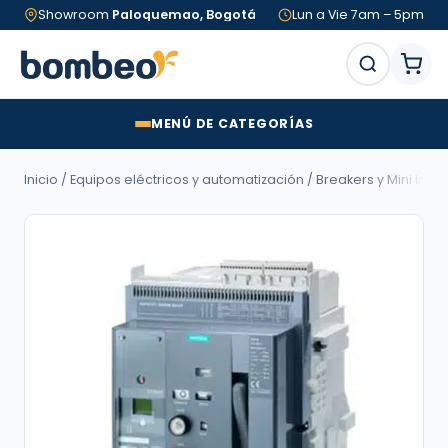
Showroom
Paloquemao, Bogotá
Lun a Vie 7am – 5pm
MENÚ DE CATEGORÍAS
Inicio
/
Equipos eléctricos y automatización
/
Breakers y Mini Inte