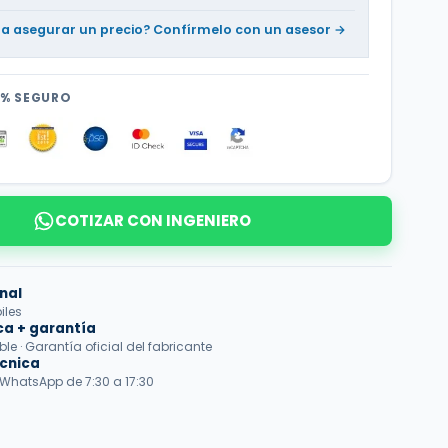
ta asegurar un precio? Confírmelo con un asesor →
0% SEGURO
COTIZAR CON INGENIERO
nal
iles
ca + garantía
e · Garantía oficial del fabricante
écnica
 WhatsApp de 7:30 a 17:30