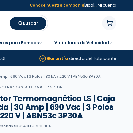
Conoce nuestra compañía
Blog
Mi cuenta
Buscar
eros para Bombas
Variadores de Velocidad
001
Garantía
directa del fabricante
p | 690 Vac | 3 Polos | 30 kA / 220 V | ABN53c 3P30A
LÉCTRICOS Y AUTOMATIZACIÓN
ptor Termomagnético LS | Caja
 | 30 Amp | 690 Vac | 3 Polos
/ 220 V | ABN53c 3P30A
reseñas
·
SKU: ABN53c 3P30A