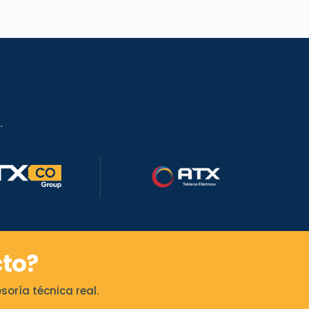
.
to?
oría técnica real.