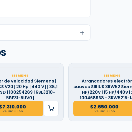
OS
SIEMENS
SIEMENS
or de velocidad Siemens |
Arrancadores electró
 V20 | 20 Hp | 440 V | | 38,1
suaves SIRIUS 3RW52 Sieme
FSD | 100254289 | 6SL3210-
HP/220V | 15 HP/440V | 2
5BE31-5UV0 |
100468968 - 3RW5215-1
$
7.310.000
$
2.650.000
IVA INCLUIDO
IVA INCLUIDO