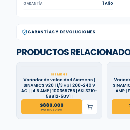
1 Año
GARANTÍA
GARANTÍAS Y DEVOLUCIONES
PRODUCTOS RELACIONAD
SIEMENS
Variador de velocidad Siemens |
Variad
SINAMICS V20 | 1/3 Hp | 200-240 V
SINAMICS
AC | | 4.5 AMP | 100365755 | 6SL3210-
AMP | 
5BB12-5UV1 |
$
880.000
IVA INCLUIDO