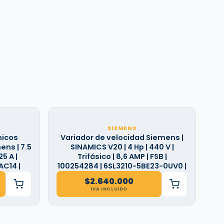
SIEMENS
nicos
Variador de velocidad Siemens |
ns | 7.5
SINAMICS V20 | 4 Hp | 440 V |
5 A |
Trifásico | 8,6 AMP | FSB |
AC14 |
100254284 | 6SL3210-5BE23-0UV0 |
$
2.640.000
IVA INCLUIDO