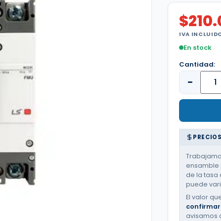
$
210
IVA INCLUID
En stock
Cantidad:
−
PRECIOS
Trabajamos
ensamble p
de la tasa 
puede varia
El valor qu
confirmar
avisamos 