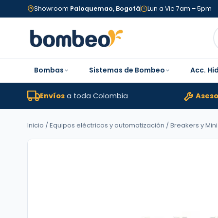
Showroom
Paloquemao, Bogotá
Lun a Vie 7am – 5pm
Bombas
Sistemas de Bombeo
Acc. Hi
Envíos
a toda Colombia
Aseso
Inicio
/
Equipos eléctricos y automatización
/
Breakers y Mini