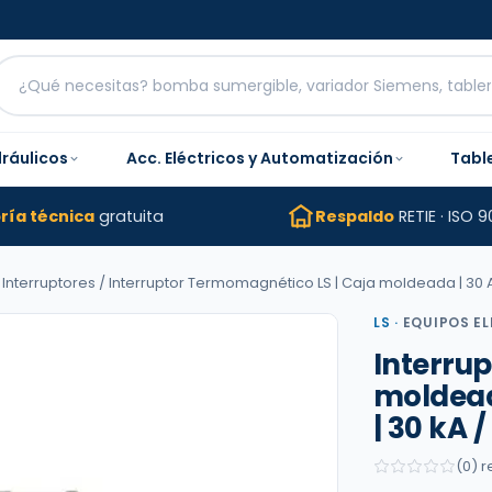
dráulicos
Acc. Eléctricos y Automatización
Tabl
ría técnica
gratuita
Respaldo
RETIE · ISO 9
 Interruptores
/ Interruptor Termomagnético LS | Caja moldeada | 30 Am
LS
·
EQUIPOS E
Interru
moldeada
| 30 kA 
(0) 