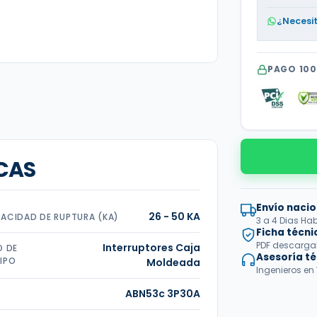
¿Necesi
PAGO 10
CAS
Envío nacio
26 - 50 KA
ACIDAD DE RUPTURA (KA)
3 a 4 Dias Hab
Ficha técni
PDF descargabl
Interruptores Caja
O DE
Asesoría t
IPO
Moldeada
Ingenieros en
ABN53c 3P30A