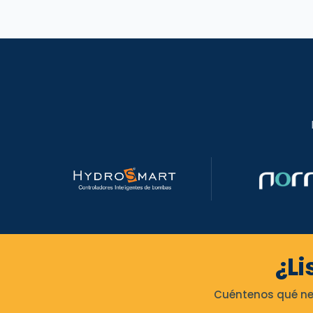
¿Li
Cuéntenos qué nec