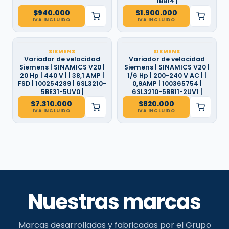
1BB14 |
$
940.000
$
1.900.000
IVA INCLUIDO
IVA INCLUIDO
SIEMENS
SIEMENS
Variador de velocidad
Variador de velocidad
Siemens | SINAMICS V20 |
Siemens | SINAMICS V20 |
20 Hp | 440 V | | 38,1 AMP |
1/6 Hp | 200-240 V AC | |
FSD | 100254289 | 6SL3210-
0,9AMP | 100365754 |
5BE31-5UV0 |
6SL3210-5BB11-2UV1 |
$
7.310.000
$
820.000
IVA INCLUIDO
IVA INCLUIDO
Nuestras marcas
Marcas desarrolladas y fabricadas por el Grupo