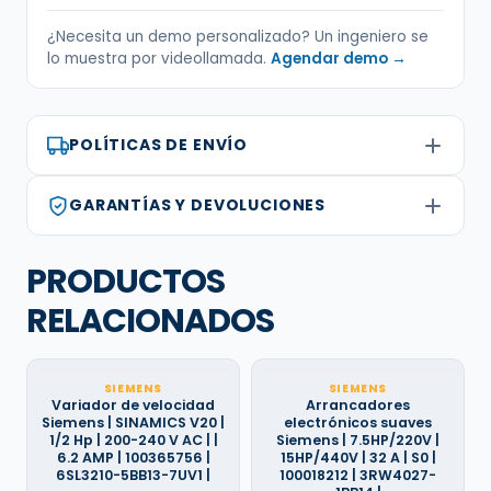
¿Necesita un demo personalizado? Un ingeniero se
lo muestra por videollamada.
Agendar demo →
POLÍTICAS DE ENVÍO
GARANTÍAS Y DEVOLUCIONES
PRODUCTOS
RELACIONADOS
SIEMENS
SIEMENS
Variador de velocidad
Arrancadores
Siemens | SINAMICS V20 |
electrónicos suaves
1/2 Hp | 200-240 V AC | |
Siemens | 7.5HP/220V |
6.2 AMP | 100365756 |
15HP/440V | 32 A | S0 |
6SL3210-5BB13-7UV1 |
100018212 | 3RW4027-