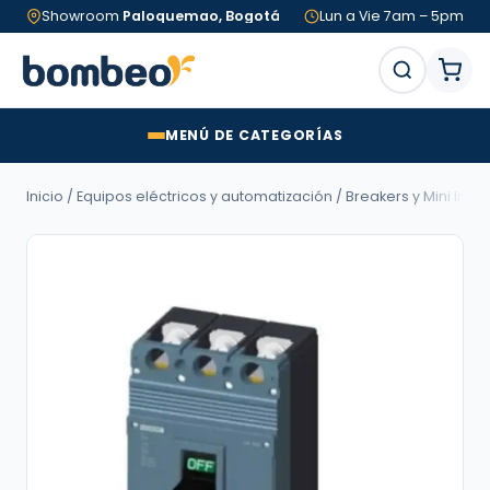
Showroom
Paloquemao, Bogotá
Lun a Vie 7am – 5pm
MENÚ DE CATEGORÍAS
Inicio
/
Equipos eléctricos y automatización
/
Breakers y Mini Inte