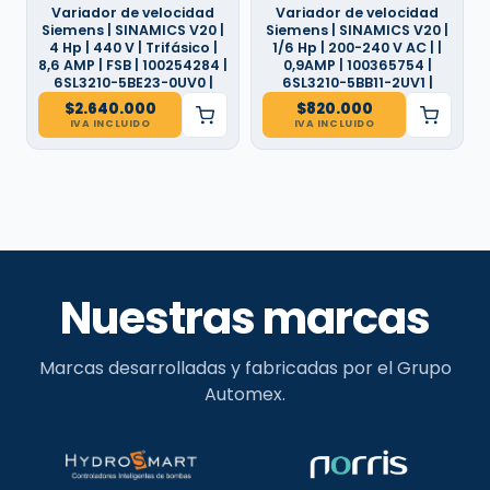
Variador de velocidad
Variador de velocidad
Siemens | SINAMICS V20 |
Siemens | SINAMICS V20 |
4 Hp | 440 V | Trifásico |
1/6 Hp | 200-240 V AC | |
8,6 AMP | FSB | 100254284 |
0,9AMP | 100365754 |
6SL3210-5BE23-0UV0 |
6SL3210-5BB11-2UV1 |
$
2.640.000
$
820.000
IVA INCLUIDO
IVA INCLUIDO
Nuestras marcas
Marcas desarrolladas y fabricadas por el Grupo
Automex.