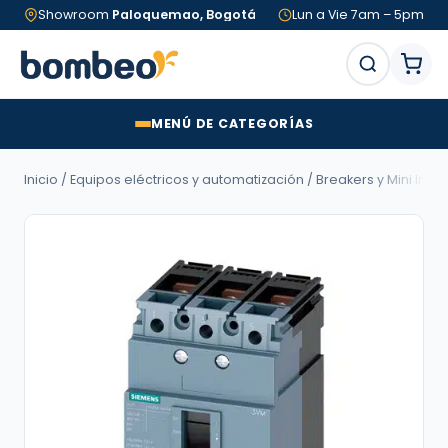
Showroom
Paloquemao, Bogotá
Lun a Vie 7am – 5pm
MENÚ DE CATEGORÍAS
Inicio
/
Equipos eléctricos y automatización
/
Breakers y Mini Inte