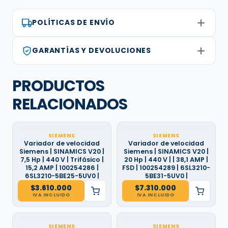
POLÍTICAS DE ENVÍO
GARANTÍAS Y DEVOLUCIONES
PRODUCTOS
RELACIONADOS
SIEMENS
SIEMENS
Variador de velocidad
Variador de velocidad
Siemens | SINAMICS V20 |
Siemens | SINAMICS V20 |
7,5 Hp | 440 V | Trifásico |
20 Hp | 440 V | | 38,1 AMP |
15,2 AMP | 100254286 |
FSD | 100254289 | 6SL3210-
6SL3210-5BE25-5UV0 |
5BE31-5UV0 |
$
3.610.000
$
7.310.000
IVA INCLUIDO
IVA INCLUIDO
SIEMENS
SIEMENS