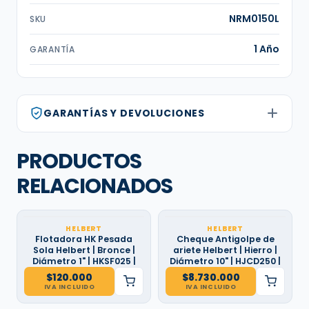
NRM0150L
SKU
1 Año
GARANTÍA
GARANTÍAS Y DEVOLUCIONES
PRODUCTOS
RELACIONADOS
HELBERT
HELBERT
Flotadora HK Pesada
Cheque Antigolpe de
Sola Helbert | Bronce |
ariete Helbert | Hierro |
Diámetro 1" | HKSF025 |
Diámetro 10" | HJCD250 |
$
120.000
$
8.730.000
IVA INCLUIDO
IVA INCLUIDO