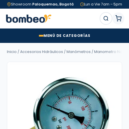
Showroom
Paloquemao, Bogotá
Lun a Vie 7am – 5pm
MENÚ DE CATEGORÍAS
Inicio
/
Accesorios Hidráulicos
/
Manómetros
/ Manometro Norris | 