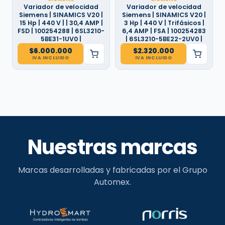
Variador de velocidad
Variador de velocidad
Siemens | SINAMICS V20 |
Siemens | SINAMICS V20 |
15 Hp | 440 V | | 30,4 AMP |
3 Hp | 440 V | Trifásicos |
FSD | 100254288 | 6SL3210-
6,4 AMP | FSA | 100254283
5BE31-1UV0 |
| 6SL3210-5BE22-2UV0 |
$
6.000.000
$
2.320.000
IVA INCLUIDO
IVA INCLUIDO
Nuestras marcas
Marcas desarrolladas y fabricadas por el Grupo
Automex.