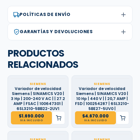
POLÍTICAS DE ENVÍO
GARANTÍAS Y DEVOLUCIONES
PRODUCTOS
RELACIONADOS
SIEMENS
SIEMENS
Variador de velocidad
Variador de velocidad
Siemens | SINAMICS V20 |
Siemens | SINAMICS V20 |
3 Hp | 200-240 V AC | | 27.2
10 Hp | 440 V | | 20,7 AMP |
AMP | FSAC | 100647301 |
FSD | 100254287 | 6SL3210-
6SL3210-5BB22-2UV1
5BE27-5UV0 |
$
1.690.000
$
4.670.000
IVA INCLUIDO
IVA INCLUIDO
SIEMENS
SIEMENS