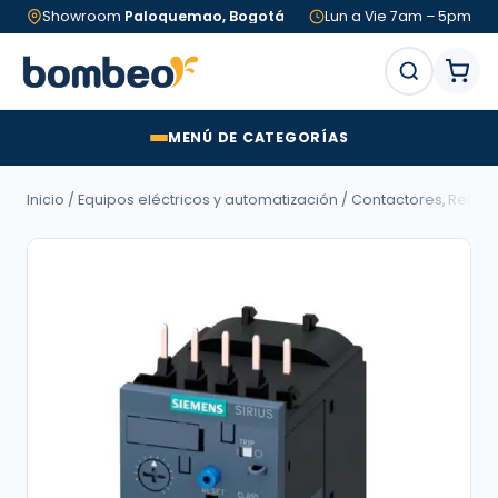
Showroom
Paloquemao, Bogotá
Lun a Vie 7am – 5pm
MENÚ DE CATEGORÍAS
Inicio
/
Equipos eléctricos y automatización
/
Contactores, Relés