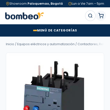
Showroom
Paloquemao, Bogotá
Lun a Vie 7am – 5pm
MENÚ DE CATEGORÍAS
Inicio
/
Equipos eléctricos y automatización
/
Contactores, Relés