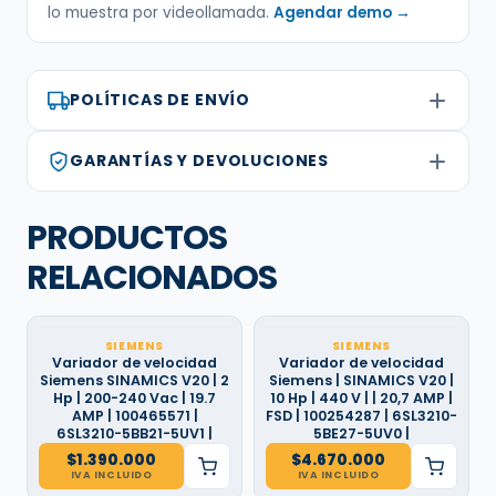
lo muestra por videollamada.
Agendar demo →
POLÍTICAS DE ENVÍO
GARANTÍAS Y DEVOLUCIONES
PRODUCTOS
RELACIONADOS
SIEMENS
SIEMENS
Variador de velocidad
Variador de velocidad
Siemens SINAMICS V20 | 2
Siemens | SINAMICS V20 |
Hp | 200-240 Vac | 19.7
10 Hp | 440 V | | 20,7 AMP |
AMP | 100465571 |
FSD | 100254287 | 6SL3210-
6SL3210-5BB21-5UV1 |
5BE27-5UV0 |
$
1.390.000
$
4.670.000
IVA INCLUIDO
IVA INCLUIDO