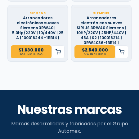
SIEMENS
SIEMENS
Arrancadores
Arrancadores
electrónicos suaves
electrónicos suaves
Siemens 3RW40 |
SIRIUS 3RW40 Siemens |
5.0Hp/220V | 10/440V | 25
10HP/220V | 25HP/440V |
A | 100018244 -1BB14 |
45A | S2 | 100018214 |
3RW4036-1BB14 |
$
1.630.000
$
2.840.000
IVA INCLUIDO
IVA INCLUIDO
Nuestras marcas
Marcas desarrolladas y fabricadas por el Grupo
Automex.