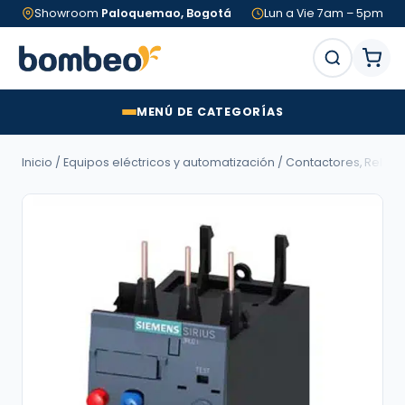
Showroom
Paloquemao, Bogotá
Lun a Vie 7am – 5pm
MENÚ DE CATEGORÍAS
Inicio
/
Equipos eléctricos y automatización
/
Contactores, Relés