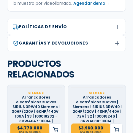
lo muestra por videollamada.
Agendar demo →
POLÍTICAS DE ENVÍO
GARANTÍAS Y DEVOLUCIONES
PRODUCTOS
RELACIONADOS
SIEMENS
SIEMENS
Arrancadores
Arrancadores
electrónicos suaves
electrónicos suaves |
SIRIUS 3RW40 Siemens |
Siemens | SIRIUS 3RW40 |
30HP/220V | 60HP/440V |
20HP/220V | 40HP/440V |
106A | S3 | 100018232 -
72A | S2 | 100018246 |
3RW4047-1BB14 |
3RW4038-1BB14 |
$
4.770.000
$
3.960.000
IVA INCLUIDO
IVA INCLUIDO