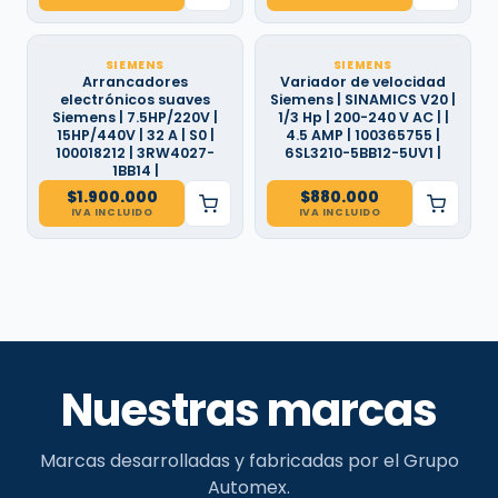
SIEMENS
SIEMENS
Arrancadores
Variador de velocidad
electrónicos suaves
Siemens | SINAMICS V20 |
Siemens | 7.5HP/220V |
1/3 Hp | 200-240 V AC | |
15HP/440V | 32 A | S0 |
4.5 AMP | 100365755 |
100018212 | 3RW4027-
6SL3210-5BB12-5UV1 |
1BB14 |
$
1.900.000
$
880.000
IVA INCLUIDO
IVA INCLUIDO
Nuestras marcas
Marcas desarrolladas y fabricadas por el Grupo
Automex.