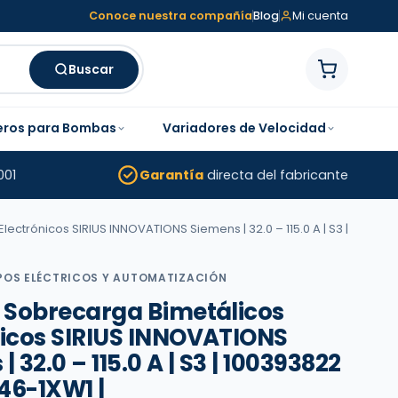
Conoce nuestra compañía
Blog
Mi cuenta
Buscar
eros para Bombas
Variadores de Velocidad
001
Garantía
directa del fabricante
ectrónicos SIRIUS INNOVATIONS Siemens | 32.0 – 115.0 A | S3 |
POS ELÉCTRICOS Y AUTOMATIZACIÓN
e Sobrecarga Bimetálicos
nicos SIRIUS INNOVATIONS
 32.0 – 115.0 A | S3 | 100393822
46-1XW1 |