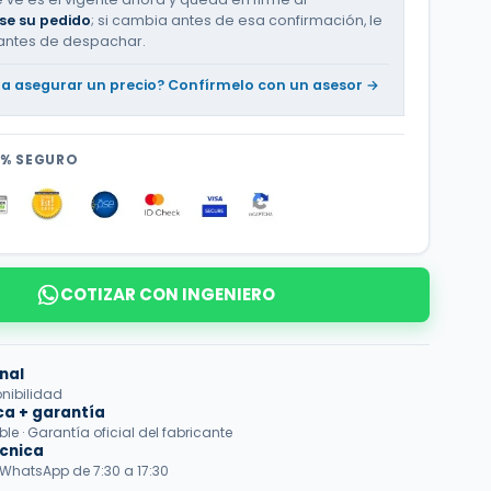
se su pedido
; si cambia antes de esa confirmación, le
antes de despachar.
ta asegurar un precio? Confírmelo con un asesor →
0% SEGURO
COTIZAR CON INGENIERO
nal
onibilidad
ca + garantía
e · Garantía oficial del fabricante
écnica
 WhatsApp de 7:30 a 17:30