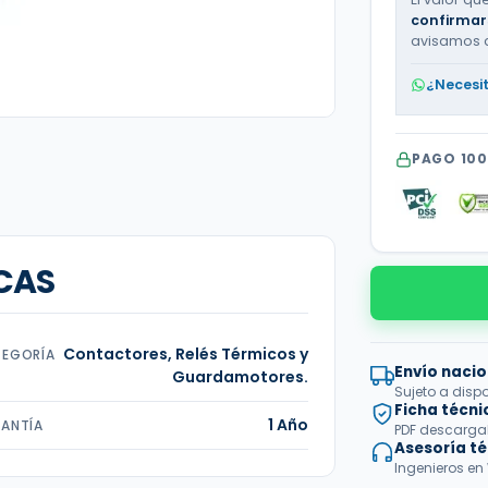
confirmar
avisamos 
¿Necesi
PAGO 10
CAS
Contactores, Relés Térmicos y
EGORÍA
Envío nacio
Guardamotores.
Sujeto a disp
Ficha técni
1 Año
ANTÍA
PDF descargabl
Asesoría t
Ingenieros en