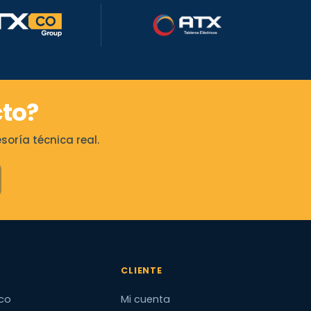
to?
oría técnica real.
CLIENTE
co
Mi cuenta