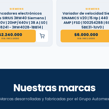
SIEMENS
SIEMENS
ncadores electrónicos
Variador de velocidad Si
 SIRIUS 3RW40 Siemens |
SINAMICS V20 | 15 Hp | 440 V
V | 20HP/440V | 38 A | S0 |
AMP | FSD | 100254288 | 6
18241 - 3RW4028-1BB14 |
5BE31-1UV0 |
$
2.240.000
$
6.000.000
IVA INCLUIDO
IVA INCLUIDO
Nuestras marcas
Marcas desarrolladas y fabricadas por el Grupo Automex