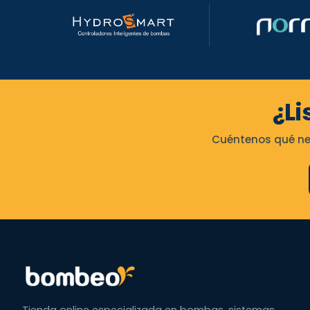
¿Li
Cuéntenos qué nec