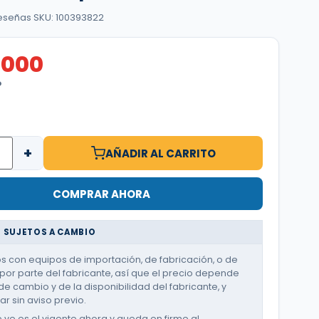
reseñas
·
SKU: 100393822
.000
O
+
AÑADIR AL CARRITO
COMPRAR AHORA
 SUJETOS A CAMBIO
 con equipos de importación, de fabricación, o de
or parte del fabricante, así que el precio depende
de cambio y de la disponibilidad del fabricante, y
r sin aviso previo.
e ve es el vigente ahora y queda en firme al