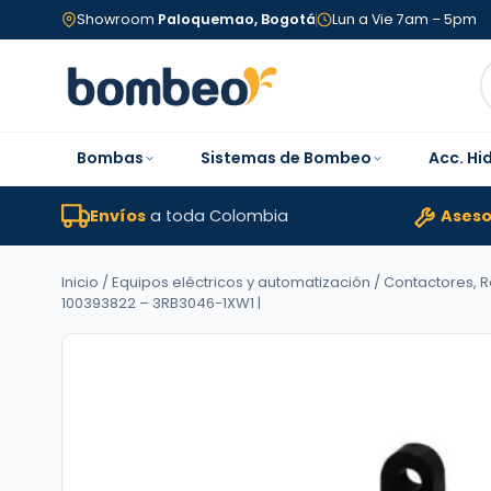
Showroom
Paloquemao, Bogotá
Lun a Vie 7am – 5pm
Bombas
Sistemas de Bombeo
Acc. Hi
Envíos
a toda Colombia
Aseso
Inicio
/
Equipos eléctricos y automatización
/
Contactores, 
100393822 – 3RB3046-1XW1 |