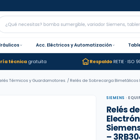
dráulicos
Acc. Eléctricos y Automatización
Tabl
ría técnica
gratuita
Respaldo
RETIE · ISO 9
Relés Térmicos y Guardamotores.
/ Relés de Sobrecarga Bimetálicos El
SIEMENS
·
EQUI
Relés d
Electró
Siemens |
– 3RB30