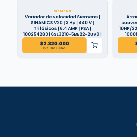
SIEMENS
Variador de velocidad Siemens |
Arra
SINAMICS V20 | 3 Hp | 440 V |
suaves
Trifásicos | 6,4 AMP | FSA |
10HP/220
100254283 | 6SL3210-5BE22-2UV0 |
1000
$
2.320.000
IVA INCLUIDO