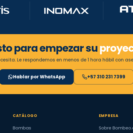
sto para empezar su
proyec
esita. Le respondemos en menos de 1 hora hábil con ases
Hablar por WhatsApp
+57 310 231 7399
CATÁLOGO
EMPRESA
Bombas
Sobre Bombeo.