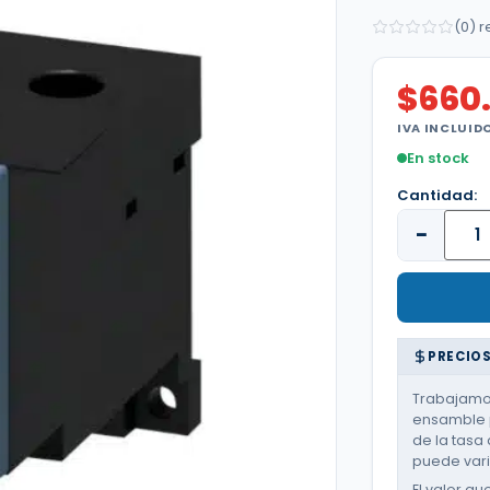
(0) 
$
660
IVA INCLUID
En stock
Cantidad:
−
PRECIOS
Trabajamos
ensamble p
de la tasa 
puede varia
El valor qu