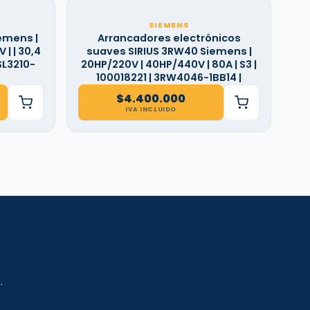
SIEMENS
emens |
Arrancadores electrónicos
 | | 30,4
suaves SIRIUS 3RW40 Siemens |
SL3210-
20HP/220V | 40HP/440V | 80A | S3 |
100018221 | 3RW4046-1BB14 |
$
4.400.000
IVA INCLUIDO
.