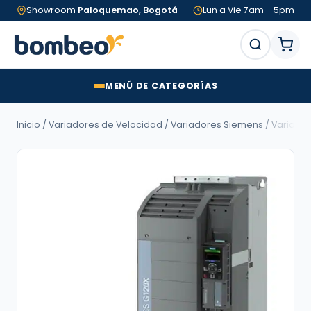
Showroom
Paloquemao, Bogotá
Lun a Vie 7am – 5pm
MENÚ DE CATEGORÍAS
Inicio
/
Variadores de Velocidad
/
Variadores Siemens
/
Variador