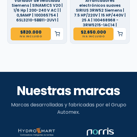
Variador de velocidad
Arrancadores
Siemens | SINAMICS V20 |
electrónicos suaves
1/6 Hp | 200-240 V AC | |
SIRIUS 3RW52 Siemens |
0,9AMP | 100365754 |
7.5 HP/220V | 15 HP/440V |
6SL3210-5BB11-2UV1 |
25 A | 100468968 -
3RW5215-1AC14 |
$
820.000
$
2.650.000
IVA INCLUIDO
IVA INCLUIDO
Nuestras marcas
Marcas desarrolladas y fabricadas por el Grupo
Automex.