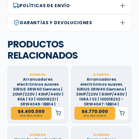
POLÍTICAS DE ENVÍO
GARANTÍAS Y DEVOLUCIONES
PRODUCTOS
RELACIONADOS
SIEMENS
SIEMENS
Arrancadores
Arrancadores
electrónicos suaves
electrónicos suaves
SIRIUS 3RW40 Siemens |
SIRIUS 3RW40 Siemens |
20HP/220V | 40HP/440V |
30HP/220V | 60HP/440V |
80A | S3 | 100018221 |
106A | S3 | 100018232 -
3RW4046-1BB14 |
3RW4047-1BB14 |
$
4.400.000
$
4.770.000
IVA INCLUIDO
IVA INCLUIDO
SIEMENS
SIEMENS