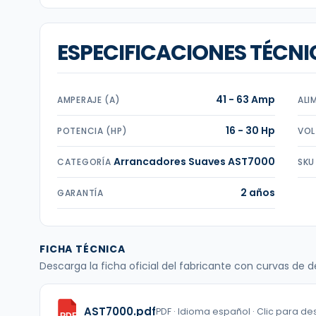
ESPECIFICACIONES TÉCNI
41 - 63 Amp
AMPERAJE (A)
ALI
16 - 30 Hp
POTENCIA (HP)
VOL
Arrancadores Suaves AST7000
CATEGORÍA
SKU
2 años
GARANTÍA
FICHA TÉCNICA
Descarga la ficha oficial del fabricante con curvas de
AST7000.pdf
PDF · Idioma español · Clic para d