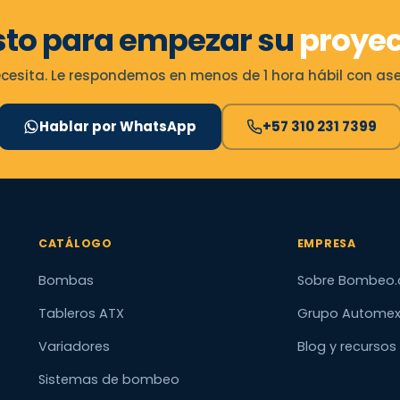
sto para empezar su
proyec
esita. Le respondemos en menos de 1 hora hábil con ases
Hablar por WhatsApp
+57 310 231 7399
CATÁLOGO
EMPRESA
Bombas
Sobre Bombeo.
Tableros ATX
Grupo Autome
Variadores
Blog y recursos
Sistemas de bombeo