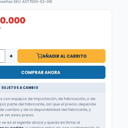
reseñas
·
SKU: AST7000-S2-015
90.000
O
+
AÑADIR AL CARRITO
COMPRAR AHORA
 SUJETOS A CAMBIO
 con equipos de importación, de fabricación, o de
or parte del fabricante, así que el precio depende
de cambio y de la disponibilidad del fabricante, y
r sin aviso previo.
e ve es el vigente ahora y queda en firme al
se su pedido
; si cambia antes de esa confirmación, le