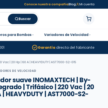
Conoce nuestra compañía
Blog
Mi cuenta
Buscar
eros para Bombas
Variadores de Velocidad
001
Garantía
directa del fabricante
0 Vac | 20 Hp | 60 A | HEAVYDUTY | AST7000-S2-015
ADORES DE VELOCIDAD
dor suave INOMAXTECH | By-
egrado | Trifásico | 220 Vac | 20
 A | HEAVYDUTY | AST7000-S2-