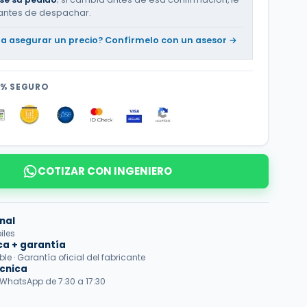
antes de despachar.
ta asegurar un precio? Confírmelo con un asesor →
0% SEGURO
COTIZAR CON INGENIERO
nal
iles
ca + garantía
e · Garantía oficial del fabricante
écnica
 WhatsApp de 7:30 a 17:30