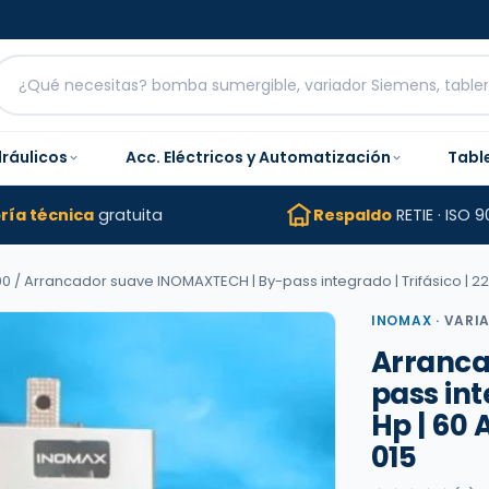
dráulicos
Acc. Eléctricos y Automatización
Tabl
ría técnica
gratuita
Respaldo
RETIE · ISO 9
00
/ Arrancador suave INOMAXTECH | By-pass integrado | Trifásico | 22
INOMAX
·
VARI
Arranca
pass int
Hp | 60
015