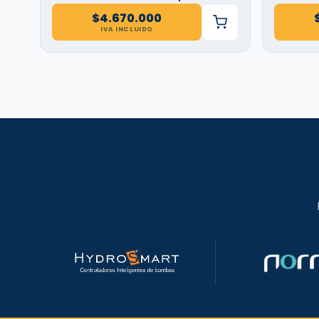
$
4.670.000
IVA INCLUIDO