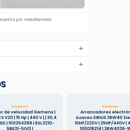
muestra por videollamada.
OS
SIEMENS
SIEMENS
or de velocidad Siemens |
Arrancadores electró
 V20 | 15 Hp | 440 V | | 30,4
suaves SIRIUS 3RW40 Si
FSD | 100254288 | 6SL3210-
10HP/220V | 25HP/440V | 45
5BE31-1UV0 |
100018214 | 3RW4036-1B