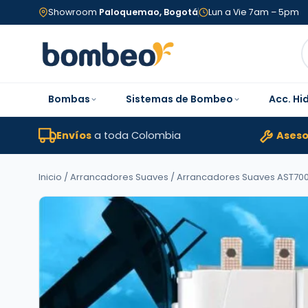
Showroom
Paloquemao, Bogotá
Lun a Vie 7am – 5pm
Bombas
Sistemas de Bombeo
Acc. Hi
Envíos
a toda Colombia
Aseso
Inicio
/
Arrancadores Suaves
/
Arrancadores Suaves AST70