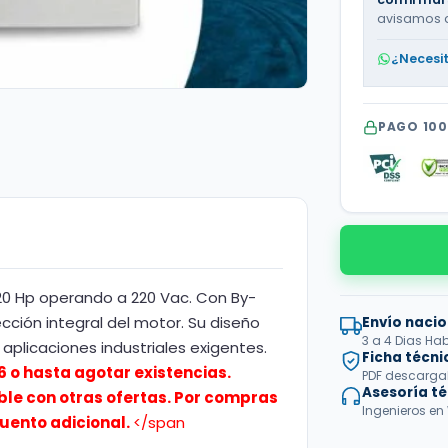
avisamos 
¿Necesi
PAGO 10
0 Hp operando a 220 Vac. Con By-
cción integral del motor. Su diseño
Envío nacio
3 a 4 Dias Hab
 aplicaciones industriales exigentes.
Ficha técni
6 o hasta agotar existencias.
PDF descargabl
Asesoría t
ble con otras ofertas. Por compras
Ingenieros en
uento adicional.
</span