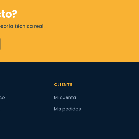
to?
oría técnica real.
CLIENTE
co
Mi cuenta
x
Mis pedidos