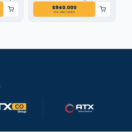
$
940.000
IVA INCLUIDO
.