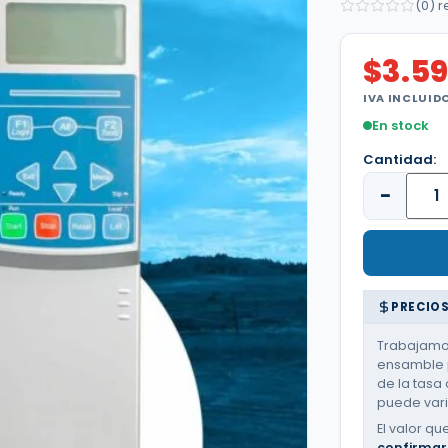
(0) 
$
3.5
IVA INCLUID
En stock
Cantidad:
−
PRECIOS
Trabajamos
ensamble p
de la tasa 
puede varia
El valor qu
confirmar