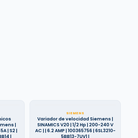
SIEMENS
nicos
Variador de velocidad Siemens |
emens |
SINAMICS V20 | 1/2 Hp | 200-240 V
A | S2 |
AC | | 6.2 AMP | 100365756 | 6SL3210-
B14 |
5BB13-7UV1 |