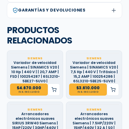
GARANTÍAS Y DEVOLUCIONES
PRODUCTOS
RELACIONADOS
SIEMENS
SIEMENS
Variador de velocidad
Variador de velocidad
Siemens | SINAMICS V20 |
Siemens | SINAMICS V20 |
10 Hp | 440 V | | 20,7 AMP |
7,5 Hp | 440 V | Trifásico |
FSD | 100254287 | 6SL3210-
15,2 AMP | 100254286 |
5BE27-5UV0 |
6SL3210-5BE25-5UV0 |
$
4.670.000
$
3.610.000
IVA INCLUIDO
IVA INCLUIDO
SIEMENS
SIEMENS
Arrancadores
Arrancadores
electrónicos suaves
electrónicos suaves
SIRIUS 3RW40 Siemens |
Siemens | 7.5HP/220V |
15HP/220V | 30HP/440V |
15HP/440V | 32 A | S0 |