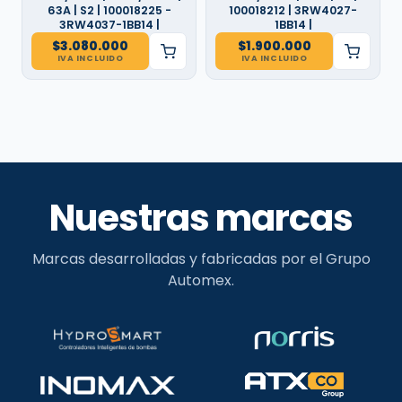
63A | S2 | 100018225 -
100018212 | 3RW4027-
3RW4037-1BB14 |
1BB14 |
$
3.080.000
$
1.900.000
IVA INCLUIDO
IVA INCLUIDO
Nuestras marcas
Marcas desarrolladas y fabricadas por el Grupo
Automex.