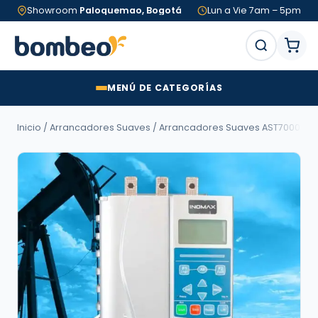
Showroom
Paloquemao, Bogotá
Lun a Vie 7am – 5pm
MENÚ DE CATEGORÍAS
Inicio
/
Arrancadores Suaves
/
Arrancadores Suaves AST7000
/ A