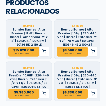
PRODUCTOS
RELACIONADOS
BARNES
BARNES
Bomba Barnes | Alta
Bomba Barnes | Alta
Presión | 11 HP | Hierro |
Presión | 10 Hp | 220-440
Diesel | Lombardini | 2" x
Vac | Hierro | Trifásica | 2"
2" | 50 MCA / 100 GPM |
x 2" | 78 MCA / 80 GPM |
1E0136 HD 2 110 LD
1E0546 HE 2 100-2 |
$
15.820.000
$
8.580.000
IVA INCLUIDO
IVA INCLUIDO
BARNES
BARNES
Bomba Barnes | Alta
Bomba Barnes | Alta
Presión | 10.0HP | 220-440
Presión | 10 Hp | 220-440
vac | Hierro | Trifásica | 1
Vac | Hierro | Trifásico | 3"
1/2" x 1 1/2" | 75 MCA / 85
x 3" | 40 MCA / 210 GPM |
GPM | 1E0390 HE 1.5 100
1E0533 KE 3 100 |
$
5.360.000
$
6.330.000
IVA INCLUIDO
IVA INCLUIDO