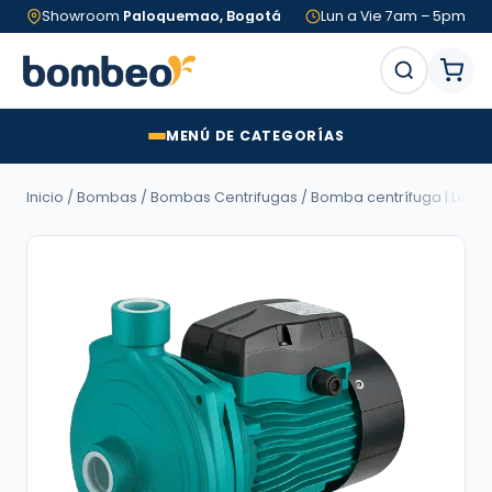
Showroom
Paloquemao, Bogotá
Lun a Vie 7am – 5pm
MENÚ DE CATEGORÍAS
Inicio
/
Bombas
/
Bombas Centrifugas
/ Bomba centrífuga | Leo Pump