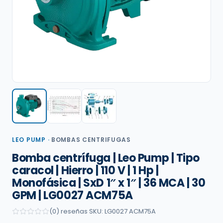
LEO PUMP
·
BOMBAS CENTRIFUGAS
Bomba centrífuga | Leo Pump | Tipo
caracol | Hierro | 110 V | 1 Hp |
Monofásica | SxD 1″ x 1″ | 36 MCA | 30
GPM | LG0027 ACM75A
(0) reseñas
·
SKU: LG0027 ACM75A