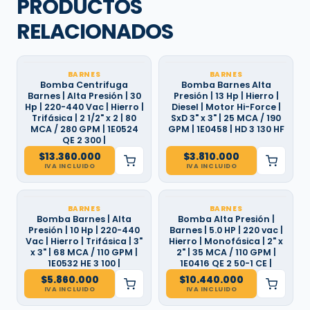
PRODUCTOS
RELACIONADOS
BARNES
BARNES
Bomba Centrifuga
Bomba Barnes Alta
Barnes | Alta Presión | 30
Presión | 13 Hp | Hierro |
Hp | 220-440 Vac | Hierro |
Diesel | Motor Hi-Force |
Trifásica | 2 1/2" x 2 | 80
SxD 3" x 3" | 25 MCA / 190
MCA / 280 GPM | 1E0524
GPM | 1E0458 | HD 3 130 HF
QE 2 300 |
$
13.360.000
$
3.810.000
IVA INCLUIDO
IVA INCLUIDO
BARNES
BARNES
Bomba Barnes | Alta
Bomba Alta Presión |
Presión | 10 Hp | 220-440
Barnes | 5.0 HP | 220 vac |
Vac | Hierro | Trifásica | 3"
Hierro | Monofásica | 2" x
x 3" | 68 MCA / 110 GPM |
2" | 35 MCA / 110 GPM |
1E0532 HE 3 100 |
1E0416 QE 2 50-1 CE |
$
5.860.000
$
10.440.000
IVA INCLUIDO
IVA INCLUIDO