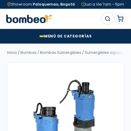
Showroom
Paloquemao, Bogotá
Lun a Vie 7am – 5pm
MENÚ DE CATEGORÍAS
Inicio
/
Bombas
/
Bombas Sumergibles
/
Sumergibles aguas neg