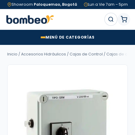
Showroom
Paloquemao, Bogotá
Lun a Vie 7am – 5pm
MENÚ DE CATEGORÍAS
Inicio
/
Accesorios Hidráulicos
/
Cajas de Control
/ Cajas de contr