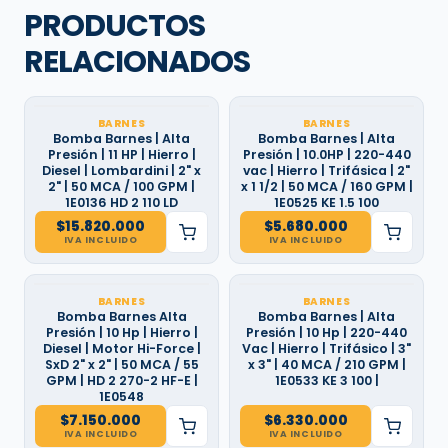
PRODUCTOS
RELACIONADOS
BARNES
BARNES
Bomba Barnes | Alta
Bomba Barnes | Alta
Presión | 11 HP | Hierro |
Presión | 10.0HP | 220-440
Diesel | Lombardini | 2" x
vac | Hierro | Trifásica | 2"
2" | 50 MCA / 100 GPM |
x 1 1/2 | 50 MCA / 160 GPM |
1E0136 HD 2 110 LD
1E0525 KE 1.5 100
$
15.820.000
$
5.680.000
IVA INCLUIDO
IVA INCLUIDO
BARNES
BARNES
Bomba Barnes Alta
Bomba Barnes | Alta
Presión | 10 Hp | Hierro |
Presión | 10 Hp | 220-440
Diesel | Motor Hi-Force |
Vac | Hierro | Trifásico | 3"
SxD 2" x 2" | 50 MCA / 55
x 3" | 40 MCA / 210 GPM |
GPM | HD 2 270-2 HF-E |
1E0533 KE 3 100 |
1E0548
$
7.150.000
$
6.330.000
IVA INCLUIDO
IVA INCLUIDO