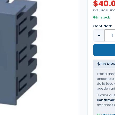
$
40.
IVA INCLUID
En stock
Cantidad:
−
PRECIOS
Trabajamos
ensamble p
de la tasa 
puede varia
El valor qu
confirmar
avisamos 