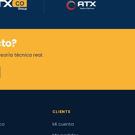
to?
oría técnica real.
CLIENTE
co
Mi cuenta