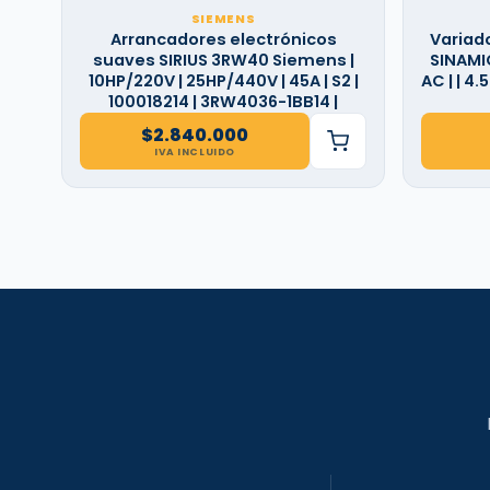
SIEMENS
Arrancadores electrónicos
Variad
suaves SIRIUS 3RW40 Siemens |
SINAMIC
10HP/220V | 25HP/440V | 45A | S2 |
AC | | 4
100018214 | 3RW4036-1BB14 |
$
2.840.000
IVA INCLUIDO