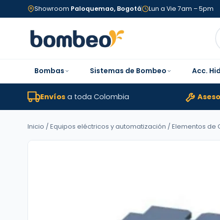
Showroom
Paloquemao, Bogotá
Lun a Vie 7am – 5pm
Bombas
Sistemas de Bombeo
Acc. Hi
Envíos
a toda Colombia
Aseso
Inicio
/
Equipos eléctricos y automatización
/
Elementos de C