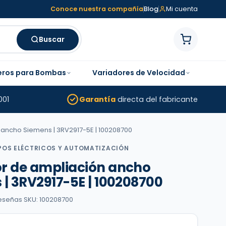
Conoce nuestra compañía
Blog
Mi cuenta
Buscar
eros para Bombas
Variadores de Velocidad
001
Garantía
directa del fabricante
ancho Siemens | 3RV2917-5E | 100208700
POS ELÉCTRICOS Y AUTOMATIZACIÓN
r de ampliación ancho
| 3RV2917-5E | 100208700
reseñas
·
SKU: 100208700