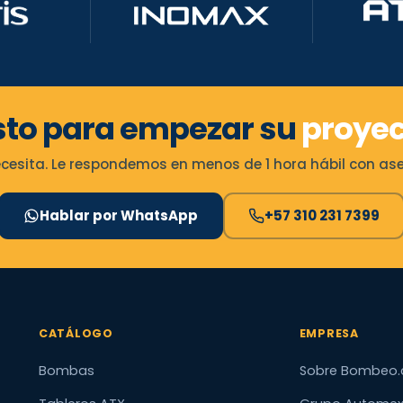
sto para empezar su
proyec
esita. Le respondemos en menos de 1 hora hábil con ases
Hablar por WhatsApp
+57 310 231 7399
CATÁLOGO
EMPRESA
Bombas
Sobre Bombeo.