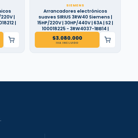
SIEMENS
nicos
Arrancadores electrónicos
220V |
suaves SIRIUS 3RW40 Siemens |
018212 |
15HP/220V | 30HP/440V | 63A | S2 |
100018225 - 3RW4037-1BB14 |
$
3.080.000
IVA INCLUIDO
.