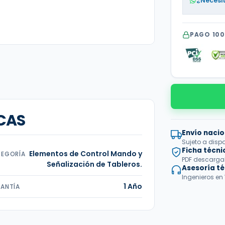
¿Necesi
PAGO 10
CAS
Envío nacio
Sujeto a disp
Ficha técni
Elementos de Control Mando y
EGORÍA
PDF descargabl
Señalización de Tableros.
Asesoría t
Ingenieros en
1 Año
ANTÍA