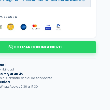
ta asegurar un precio? Confírmelo con un asesor →
0% SEGURO
COTIZAR CON INGENIERO
nal
onibilidad
ca + garantía
e · Garantía oficial del fabricante
écnica
 WhatsApp de 7:30 a 17:30