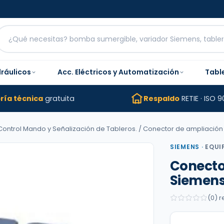
dráulicos
Acc. Eléctricos y Automatización
Tabl
ría técnica
gratuita
Respaldo
RETIE · ISO 9
ontrol Mando y Señalización de Tableros.
/ Conector de ampliación 
SIEMENS
·
EQUI
Conecto
Siemens 
(0) 