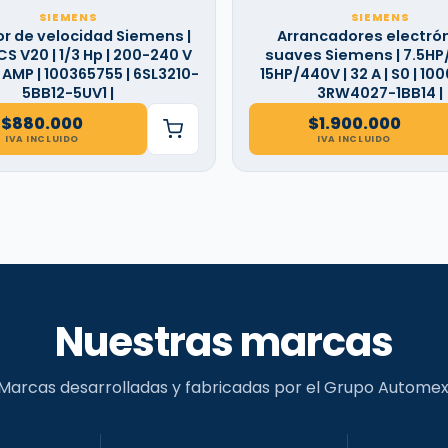
SIEMENS
SIEMENS
or de velocidad Siemens |
Arrancadores electró
S V20 | 1/3 Hp | 200-240 V
suaves Siemens | 7.5HP/
.5 AMP | 100365755 | 6SL3210-
15HP/440V | 32 A | S0 | 100
5BB12-5UV1 |
3RW4027-1BB14 |
$
880.000
$
1.900.000
IVA INCLUIDO
IVA INCLUIDO
Nuestras marcas
Marcas desarrolladas y fabricadas por el Grupo Automex