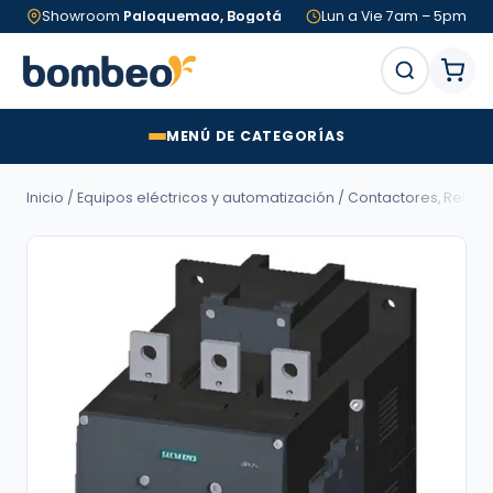
Showroom
Paloquemao, Bogotá
Lun a Vie 7am – 5pm
MENÚ DE CATEGORÍAS
Inicio
/
Equipos eléctricos y automatización
/
Contactores, Relés