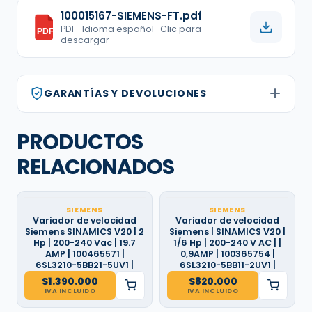
100015167-SIEMENS-FT.pdf
PDF · Idioma español · Clic para
PDF
descargar
GARANTÍAS Y DEVOLUCIONES
PRODUCTOS
RELACIONADOS
SIEMENS
SIEMENS
Variador de velocidad
Variador de velocidad
Siemens SINAMICS V20 | 2
Siemens | SINAMICS V20 |
Hp | 200-240 Vac | 19.7
1/6 Hp | 200-240 V AC | |
AMP | 100465571 |
0,9AMP | 100365754 |
6SL3210-5BB21-5UV1 |
6SL3210-5BB11-2UV1 |
$
1.390.000
$
820.000
IVA INCLUIDO
IVA INCLUIDO