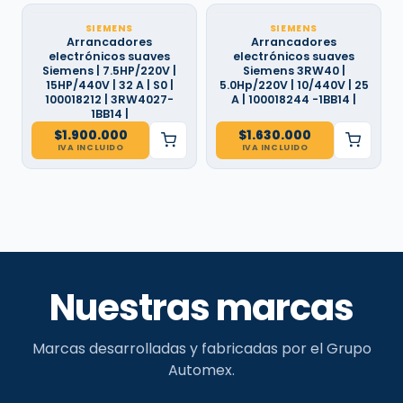
SIEMENS
SIEMENS
Arrancadores
Arrancadores
electrónicos suaves
electrónicos suaves
Siemens | 7.5HP/220V |
Siemens 3RW40 |
15HP/440V | 32 A | S0 |
5.0Hp/220V | 10/440V | 25
100018212 | 3RW4027-
A | 100018244 -1BB14 |
1BB14 |
$
1.900.000
$
1.630.000
IVA INCLUIDO
IVA INCLUIDO
Nuestras marcas
Marcas desarrolladas y fabricadas por el Grupo
Automex.