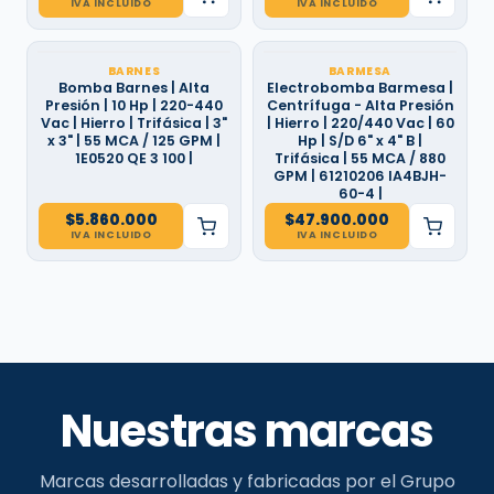
IVA INCLUIDO
IVA INCLUIDO
BARNES
BARMESA
Bomba Barnes | Alta
Electrobomba Barmesa |
Presión | 10 Hp | 220-440
Centrífuga - Alta Presión
Vac | Hierro | Trifásica | 3"
| Hierro | 220/440 Vac | 60
x 3" | 55 MCA / 125 GPM |
Hp | S/D 6" x 4" B |
1E0520 QE 3 100 |
Trifásica | 55 MCA / 880
GPM | 61210206 IA4BJH-
60-4 |
$
5.860.000
$
47.900.000
IVA INCLUIDO
IVA INCLUIDO
Nuestras marcas
Marcas desarrolladas y fabricadas por el Grupo