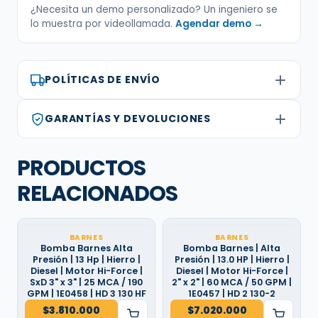
¿Necesita un demo personalizado? Un ingeniero se
lo muestra por videollamada.
Agendar demo →
POLÍTICAS DE ENVÍO
GARANTÍAS Y DEVOLUCIONES
PRODUCTOS
RELACIONADOS
BARNES
BARNES
Bomba Barnes Alta
Bomba Barnes | Alta
Presión | 13 Hp | Hierro |
Presión | 13.0 HP | Hierro |
Diesel | Motor Hi-Force |
Diesel | Motor Hi-Force |
SxD 3" x 3" | 25 MCA / 190
2" x 2" | 60 MCA / 50 GPM |
GPM | 1E0458 | HD 3 130 HF
1E0457 | HD 2 130-2
$
3.810.000
$
7.020.000