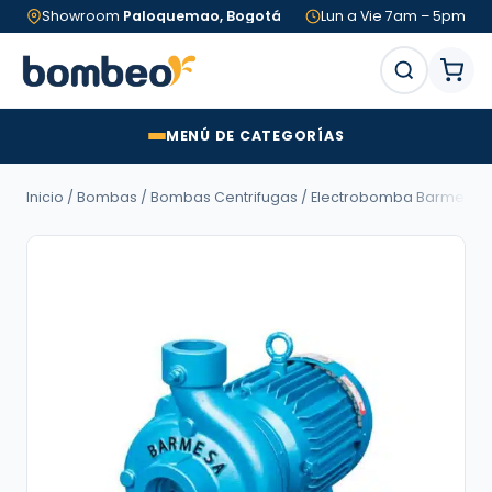
Showroom
Paloquemao, Bogotá
Lun a Vie 7am – 5pm
MENÚ DE CATEGORÍAS
Inicio
/
Bombas
/
Bombas Centrifugas
/ Electrobomba Barmesa | Cen