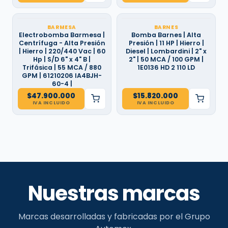
BARMESA
BARNES
Electrobomba Barmesa |
Bomba Barnes | Alta
Centrífuga - Alta Presión
Presión | 11 HP | Hierro |
| Hierro | 220/440 Vac | 60
Diesel | Lombardini | 2" x
Hp | S/D 6" x 4" B |
2" | 50 MCA / 100 GPM |
Trifásica | 55 MCA / 880
1E0136 HD 2 110 LD
GPM | 61210206 IA4BJH-
60-4 |
$
47.900.000
$
15.820.000
IVA INCLUIDO
IVA INCLUIDO
Nuestras marcas
Marcas desarrolladas y fabricadas por el Grupo