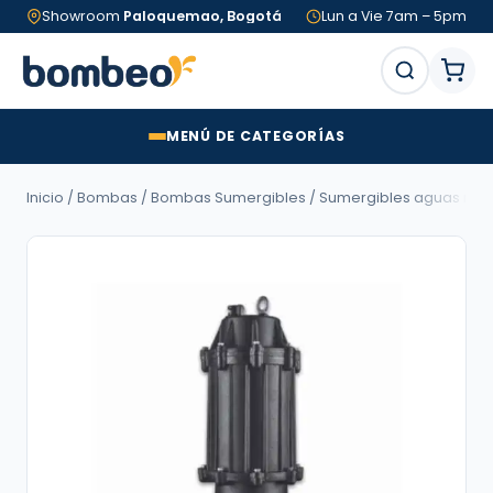
Showroom
Paloquemao, Bogotá
Lun a Vie 7am – 5pm
MENÚ DE CATEGORÍAS
Inicio
/
Bombas
/
Bombas Sumergibles
/
Sumergibles aguas neg