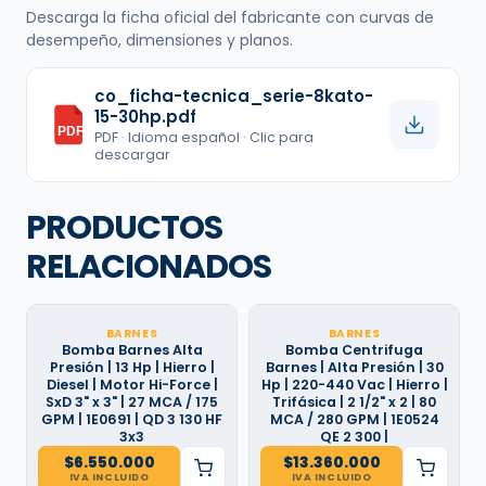
Descarga la ficha oficial del fabricante con curvas de
desempeño, dimensiones y planos.
co_ficha-tecnica_serie-8kato-
15-30hp.pdf
PDF
PDF · Idioma español · Clic para
descargar
PRODUCTOS
RELACIONADOS
BARNES
BARNES
Bomba Barnes Alta
Bomba Centrifuga
Presión | 13 Hp | Hierro |
Barnes | Alta Presión | 30
Diesel | Motor Hi-Force |
Hp | 220-440 Vac | Hierro |
SxD 3" x 3" | 27 MCA / 175
Trifásica | 2 1/2" x 2 | 80
GPM | 1E0691 | QD 3 130 HF
MCA / 280 GPM | 1E0524
3x3
QE 2 300 |
$
6.550.000
$
13.360.000
IVA INCLUIDO
IVA INCLUIDO