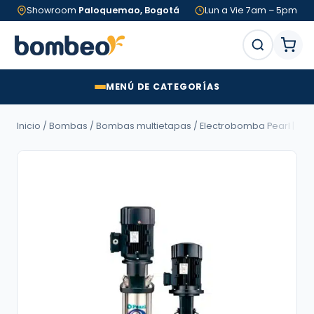
Showroom
Paloquemao, Bogotá
Lun a Vie 7am – 5pm
MENÚ DE CATEGORÍAS
Inicio
/
Bombas
/
Bombas multietapas
/ Electrobomba Pearl | Multi