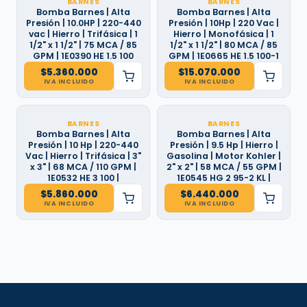
BARNES
BARNES
Bomba Barnes | Alta
Bomba Barnes | Alta
Presión | 10.0HP | 220-440
Presión | 10Hp | 220 Vac |
vac | Hierro | Trifásica | 1
Hierro | Monofásica | 1
1/2" x 1 1/2" | 75 MCA / 85
1/2" x 1 1/2" | 80 MCA / 85
GPM | 1E0390 HE 1.5 100
GPM | 1E0665 HE 1.5 100-1
$
5.360.000
$
15.070.000
IVA INCLUIDO
IVA INCLUIDO
BARNES
BARNES
Bomba Barnes | Alta
Bomba Barnes | Alta
Presión | 10 Hp | 220-440
Presión | 9.5 Hp | Hierro |
Vac | Hierro | Trifásica | 3"
Gasolina | Motor Kohler |
x 3" | 68 MCA / 110 GPM |
2" x 2" | 58 MCA / 55 GPM |
1E0532 HE 3 100 |
1E0545 HG 2 95-2 KL |
$
5.860.000
$
6.440.000
IVA INCLUIDO
IVA INCLUIDO