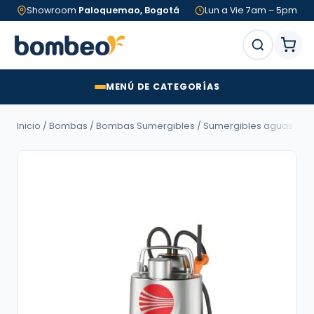
Showroom
Paloquemao, Bogotá
Lun a Vie 7am – 5pm
MENÚ DE CATEGORÍAS
Inicio
/
Bombas
/
Bombas Sumergibles
/
Sumergibles aguas neg