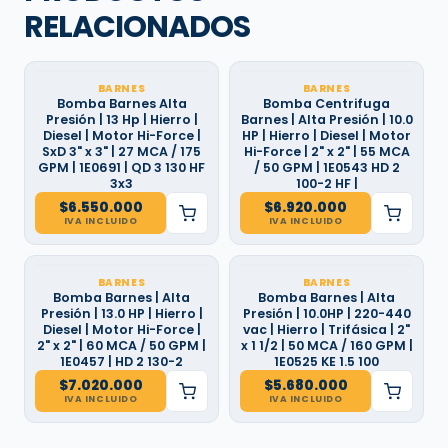
RELACIONADOS
BARNES
BARNES
Bomba Barnes Alta
Bomba Centrifuga
Presión | 13 Hp | Hierro |
Barnes | Alta Presión | 10.0
Diesel | Motor Hi-Force |
HP | Hierro | Diesel | Motor
SxD 3" x 3" | 27 MCA / 175
Hi-Force | 2" x 2" | 55 MCA
GPM | 1E0691 | QD 3 130 HF
/ 50 GPM | 1E0543 HD 2
3x3
100-2 HF |
$
6.550.000
$
6.920.000
IVA INCLUIDO
IVA INCLUIDO
BARNES
BARNES
Bomba Barnes | Alta
Bomba Barnes | Alta
Presión | 13.0 HP | Hierro |
Presión | 10.0HP | 220-440
Diesel | Motor Hi-Force |
vac | Hierro | Trifásica | 2"
2" x 2" | 60 MCA / 50 GPM |
x 1 1/2 | 50 MCA / 160 GPM |
1E0457 | HD 2 130-2
1E0525 KE 1.5 100
$
7.020.000
$
5.680.000
IVA INCLUIDO
IVA INCLUIDO