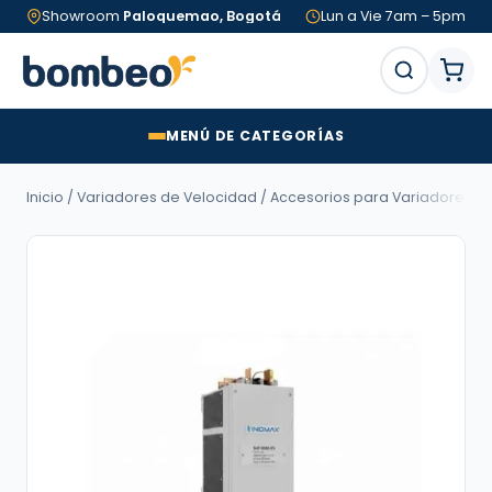
Showroom
Paloquemao, Bogotá
Lun a Vie 7am – 5pm
MENÚ DE CATEGORÍAS
Inicio
/
Variadores de Velocidad
/
Accesorios para Variadores d