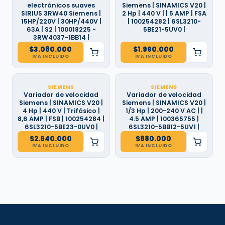
electrónicos suaves
Siemens | SINAMICS V20 |
SIRIUS 3RW40 Siemens |
2 Hp | 440 V | | 5 AMP | FSA
15HP/220V | 30HP/440V |
| 100254282 | 6SL3210-
63A | S2 | 100018225 -
5BE21-5UV0 |
3RW4037-1BB14 |
$
3.080.000
$
1.990.000
IVA INCLUIDO
IVA INCLUIDO
SIEMENS
SIEMENS
Variador de velocidad
Variador de velocidad
Siemens | SINAMICS V20 |
Siemens | SINAMICS V20 |
4 Hp | 440 V | Trifásico |
1/3 Hp | 200-240 V AC | |
8,6 AMP | FSB | 100254284 |
4.5 AMP | 100365755 |
6SL3210-5BE23-0UV0 |
6SL3210-5BB12-5UV1 |
$
2.640.000
$
880.000
IVA INCLUIDO
IVA INCLUIDO