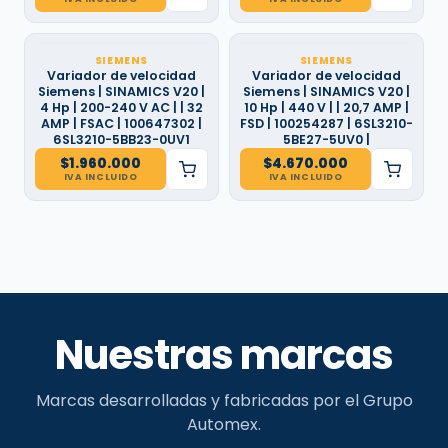
SIEMENS
SIEMENS
Variador de velocidad
Variador de velocidad
Siemens | SINAMICS V20 |
Siemens | SINAMICS V20 |
4 Hp | 200-240 V AC | | 32
10 Hp | 440 V | | 20,7 AMP |
AMP | FSAC | 100647302 |
FSD | 100254287 | 6SL3210-
6SL3210-5BB23-0UV1
5BE27-5UV0 |
$
1.960.000
$
4.670.000
IVA INCLUIDO
IVA INCLUIDO
Nuestras marcas
Marcas desarrolladas y fabricadas por el Grupo
Automex.