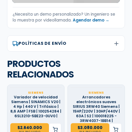
¿Necesita un demo personalizado? Un ingeniero se
lo muestra por videollamada.
Agendar demo →
POLÍTICAS DE ENVÍO
PRODUCTOS
RELACIONADOS
SIEMENS
SIEMENS
Variador de velocidad
Arrancadores
Siemens | SINAMICS V20 |
electrónicos suaves
4 Hp | 440 V | Trifásico |
SIRIUS 3RW40 Siemens |
8,6 AMP | FSB | 100254284 |
15HP/220V | 30HP/440V |
6SL3210-5BE23-0UV0 |
63A | S2 | 100018225 -
3RW4037-1BB14 |
$
2.640.000
$
3.080.000
IVA INCLUIDO
IVA INCLUIDO