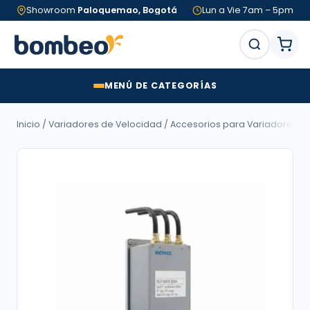
Showroom
Paloquemao, Bogotá
Lun a Vie 7am – 5pm
MENÚ DE CATEGORÍAS
Inicio
/
Variadores de Velocidad
/
Accesorios para Variadores d