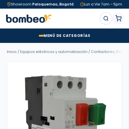
Showroom
Paloquemao, Bogotá
Lun a Vie 7am – 5pm
MENÚ DE CATEGORÍAS
Inicio
/
Equipos eléctricos y automatización
/
Contactores, Relés