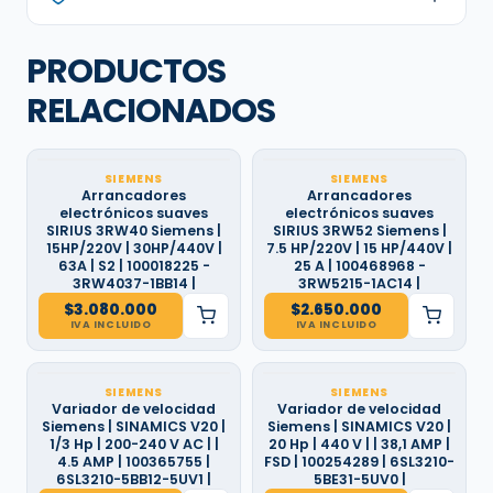
PRODUCTOS
RELACIONADOS
SIEMENS
SIEMENS
Arrancadores
Arrancadores
electrónicos suaves
electrónicos suaves
SIRIUS 3RW40 Siemens |
SIRIUS 3RW52 Siemens |
15HP/220V | 30HP/440V |
7.5 HP/220V | 15 HP/440V |
63A | S2 | 100018225 -
25 A | 100468968 -
3RW4037-1BB14 |
3RW5215-1AC14 |
$
3.080.000
$
2.650.000
IVA INCLUIDO
IVA INCLUIDO
SIEMENS
SIEMENS
Variador de velocidad
Variador de velocidad
Siemens | SINAMICS V20 |
Siemens | SINAMICS V20 |
1/3 Hp | 200-240 V AC | |
20 Hp | 440 V | | 38,1 AMP |
4.5 AMP | 100365755 |
FSD | 100254289 | 6SL3210-
6SL3210-5BB12-5UV1 |
5BE31-5UV0 |