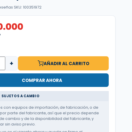
reseñas
·
SKU: 100351972
0.000
O
+
AÑADIR AL CARRITO
COMPRAR AHORA
 SUJETOS A CAMBIO
 con equipos de importación, de fabricación, o de
or parte del fabricante, así que el precio depende
de cambio y de la disponibilidad del fabricante, y
r sin aviso previo.
e ve es el vigente ahora y queda en firme al