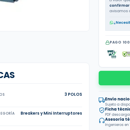
confirmar
avisamos 
¿Necesi
PAGO 10
CAS
3 POLOS
OS
Envío nacio
Sujeto a disp
Ficha técni
Breakers y Mini Interruptores
EGORÍA
PDF descargabl
Asesoría t
Ingenieros en