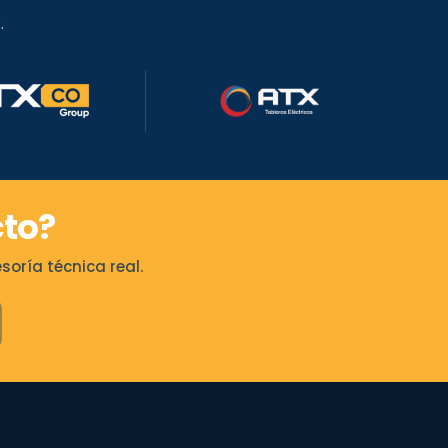
.
to?
oría técnica real.