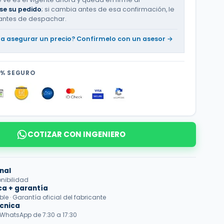
se su pedido
; si cambia antes de esa confirmación, le
antes de despachar.
ta asegurar un precio? Confírmelo con un asesor →
0% SEGURO
COTIZAR CON INGENIERO
nal
onibilidad
ca + garantía
e · Garantía oficial del fabricante
écnica
 WhatsApp de 7:30 a 17:30