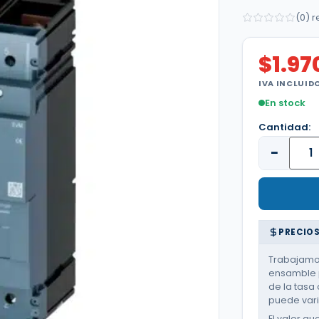
(0) 
$
1.97
IVA INCLUID
En stock
Cantidad:
−
PRECIOS
Trabajamos
ensamble p
de la tasa 
puede varia
El valor qu