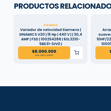
PRODUCTOS RELACIONAD
SIEMENS
Variador de velocidad Siemens |
Arra
SINAMICS V20 | 15 Hp | 440 V | | 30,4
suaves
AMP | FSD | 100254288 | 6SL3210-
10HP/220
5BE31-1UV0 |
1000
$
6.000.000
IVA INCLUIDO