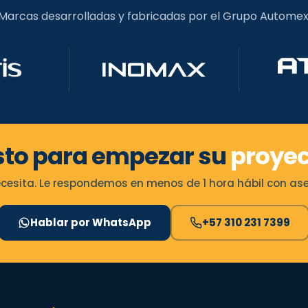
Marcas desarrolladas y fabricadas por el Grupo Automex
sto para empezar su
proyec
esita. Le respondemos en menos de 1 hora hábil con ases
Hablar por WhatsApp
+57 310 231 7399