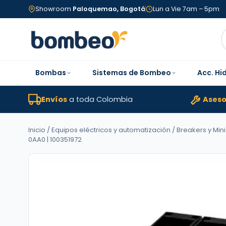
Showroom
Paloquemao, Bogotá
Lun a Vie 7am – 5pm
Bombas
Sistemas de Bombeo
Acc. Hi
Envíos
a toda Colombia
Aseso
Inicio
/
Equipos eléctricos y automatización
/
Breakers y Mini
0AA0 | 100351972