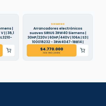
SIEMENS
emens |
Arrancadores electrónicos
 | | 38,1
suaves SIRIUS 3RW40 Siemens |
SL3210-
30HP/220V | 60HP/440V | 106A | S3 |
100018232 - 3RW4047-1BB14 |
$
4.770.000
IVA INCLUIDO