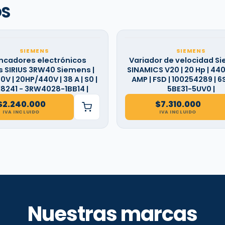
OS
SIEMENS
SIEMENS
ncadores electrónicos
Variador de velocidad Si
 SIRIUS 3RW40 Siemens |
SINAMICS V20 | 20 Hp | 440 V
V | 20HP/440V | 38 A | S0 |
AMP | FSD | 100254289 | 6
18241 - 3RW4028-1BB14 |
5BE31-5UV0 |
$
2.240.000
$
7.310.000
IVA INCLUIDO
IVA INCLUIDO
Nuestras marcas