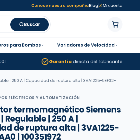
Conoce nuestra compañía
Blog
Mi cuenta
Buscar
eros para Bombas
Variadores de Velocidad
001
Garantía
directa del fabricante
able | 250 A | Capacidad de ruptura alta | 3VA1225-5EF32-
POS ELÉCTRICOS Y AUTOMATIZACIÓN
ptor termomagnético Siemens
 | Regulable | 250 A |
ad de ruptura alta | 3VA1225-
AA0 | 100351972