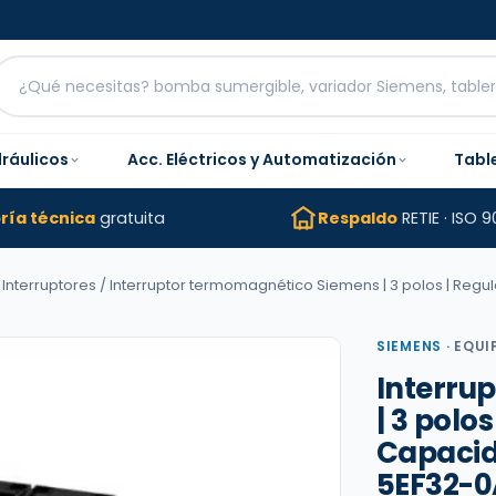
dráulicos
Acc. Eléctricos y Automatización
Tabl
ría técnica
gratuita
Respaldo
RETIE · ISO 9
 Interruptores
/ Interruptor termomagnético Siemens | 3 polos | Regul
SIEMENS
·
EQUI
Interru
| 3 polos
Capacid
5EF32-0