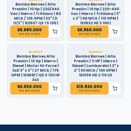
Bomba Barnes | Alta
Bomba Barnes | Alta
Presión | 10 Hp | 220/440
Presión | 10 Hp | 220-440
Vac | Hierro | Trifásico | 60
Vac | Hierro | Trifásica | 3"
MCA / 125 GPM | S2" | D
x 3" | 68 MCA / 110 GPM |
11/2" | 1E0537 QE 1.5 100 |
1E0532 HE 3 100 |
$
5.680.000
$
5.860.000
IVA INCLUIDO
IVA INCLUIDO
BARNES
BARNES
Bomba Barnes Alta
Bomba Barnes | Alta
Presión | 13 Hp | Hierro |
Presión | 11 HP | Hierro |
Diesel | Motor Hi-Force |
Diesel | Lombardini | 2" x
SxD 3" x 3" | 27 MCA / 175
2" | 50 MCA / 100 GPM |
GPM | 1E0691 | QD 3 130 HF
1E0136 HD 2 110 LD
3x3
$
6.550.000
$
15.820.000
IVA INCLUIDO
IVA INCLUIDO