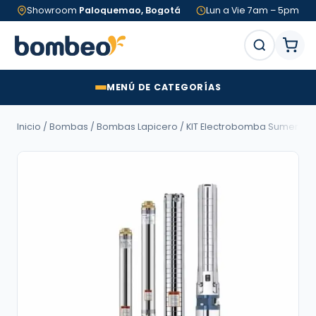
Showroom
Paloquemao, Bogotá
Lun a Vie 7am – 5pm
MENÚ DE CATEGORÍAS
Inicio
/
Bombas
/
Bombas Lapicero
/ KIT Electrobomba Sumergible B