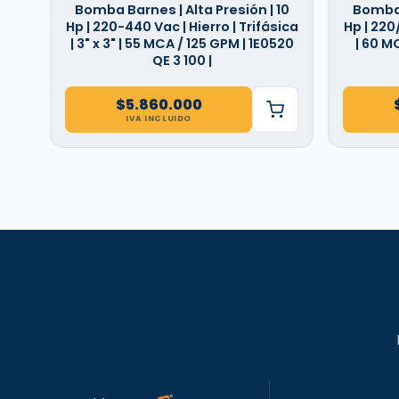
Bomba Barnes | Alta Presión | 10
Bomba 
Hp | 220-440 Vac | Hierro | Trifásica
Hp | 220
| 3" x 3" | 55 MCA / 125 GPM | 1E0520
| 60 MC
QE 3 100 |
$
5.860.000
IVA INCLUIDO