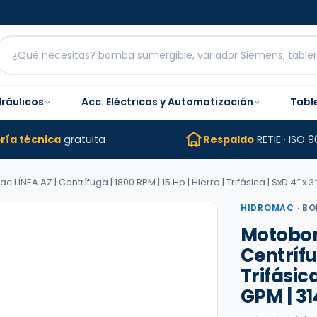
dráulicos
Acc. Eléctricos y Automatización
Tabl
ría técnica
gratuita
Respaldo
RETIE · ISO 9
NEA AZ | Centrífuga | 1800 RPM | 15 Hp | Hierro | Trifásica | SxD 4″ x 3
HIDROMAC
·
BO
Motobom
Centrífug
Trifásica
GPM | 31