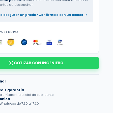
antes de despachar.
ta asegurar un precio? Confírmelo con un asesor →
0% SEGURO
COTIZAR CON INGENIERO
nal
ca + garantía
e · Garantía oficial del fabricante
écnica
 WhatsApp de 7:30 a 17:30