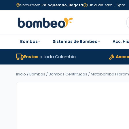
Showroom
Paloquemao, Bogotá
Lun a Vie 7am – 5pm
Bombas
Sistemas de Bombeo
Acc. Hi
Envíos
a toda Colombia
Aseso
Inicio
/
Bombas
/
Bombas Centrifugas
/ Motobomba Hidromac LÍ