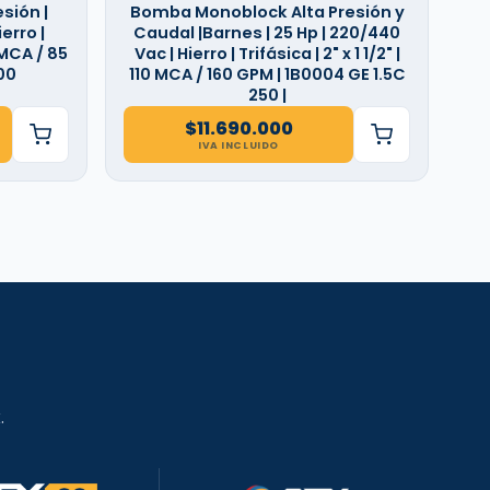
sión |
Bomba Monoblock Alta Presión y
erro |
Caudal |Barnes | 25 Hp | 220/440
5 MCA / 85
Vac | Hierro | Trifásica | 2" x 1 1/2" |
100
110 MCA / 160 GPM | 1B0004 GE 1.5C
250 |
$
11.690.000
IVA INCLUIDO
.