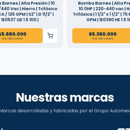
Barnes | Alta Presión | 10
Bomba Barnes | Alta Pre
/440 Vac | Hierro | Trifásico
10.0HP | 220-440 vac | Hi
A / 125 GPM | S2" | D 11/2" |
Trifásica | 1 1/2" x 1 1/2" | 7
1E0537 QE 1.5 100 |
GPM | 1E0390 HE 1.5 
$
5.680.000
$
5.360.000
IVA INCLUIDO
IVA INCLUIDO
Nuestras marcas
Marcas desarrolladas y fabricadas por el Grupo Automex