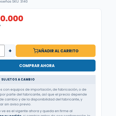
reseñas
·
SKU: 3140
10.000
O
+
AÑADIR AL CARRITO
COMPRAR AHORA
 SUJETOS A CAMBIO
 con equipos de importación, de fabricación, o de
or parte del fabricante, así que el precio depende
de cambio y de la disponibilidad del fabricante, y
r sin aviso previo.
e ve es el vigente ahora y queda en firme al
se su pedido
; si cambia antes de esa confirmación, le