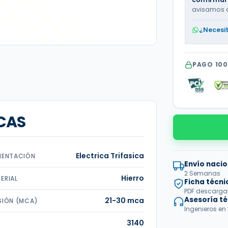
avisamos 
¿Necesi
PAGO 10
CAS
Electrica Trifasica
MENTACIÓN
Envío nacio
2 Semanas
Hierro
ERIAL
Ficha técni
PDF descargabl
Asesoría t
21-30 mca
SIÓN (MCA)
Ingenieros en
3140