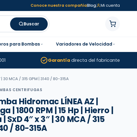
Conoce nuestra compañía
Blog
Mi cuenta
Buscar
eros para Bombas
Variadores de Velocidad
001
Garantía
directa del fabricante
″ | 30 MCA / 315 GPM | 3140 / 80-315A
MBAS CENTRIFUGAS
ba Hidromac LÍNEA AZ |
a | 1800 RPM | 15 Hp | Hierro |
 | SxD 4″ x 3″ | 30 MCA / 315
40 / 80-315A