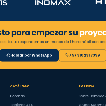
sto para empezar su
proyec
esita. Le respondemos en menos de 1 hora hábil con ases
Hablar por WhatsApp
+57 310 231 7399
CATÁLOGO
EMPRESA
Bombas
Sobre Bombeo.
Tableros ATX
Grupo Autome