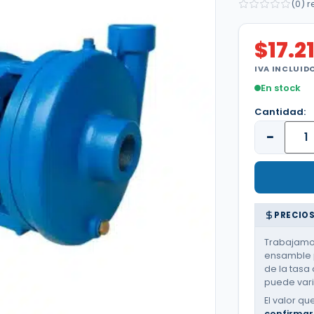
(0) 
$
17.2
IVA INCLUID
En stock
Cantidad:
−
PRECIOS
Trabajamos
ensamble p
de la tasa 
puede varia
El valor qu
confirmar