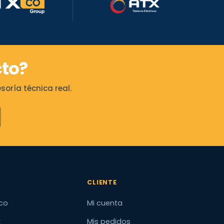
to?
oría técnica real.
CLIENTE
co
Mi cuenta
x
Mis pedidos