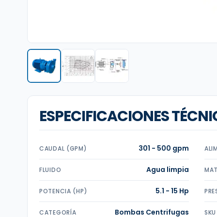
ESPECIFICACIONES TÉCNI
301 - 500 gpm
CAUDAL (GPM)
ALI
Agua limpia
FLUIDO
MAT
5.1 - 15 Hp
POTENCIA (HP)
PRE
Bombas Centrifugas
CATEGORÍA
SKU