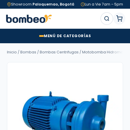
Showroom
Paloquemao, Bogotá
Lun a Vie 7am – 5pm
MENÚ DE CATEGORÍAS
Inicio
/
Bombas
/
Bombas Centrifugas
/ Motobomba Hidromac LÍNEA A