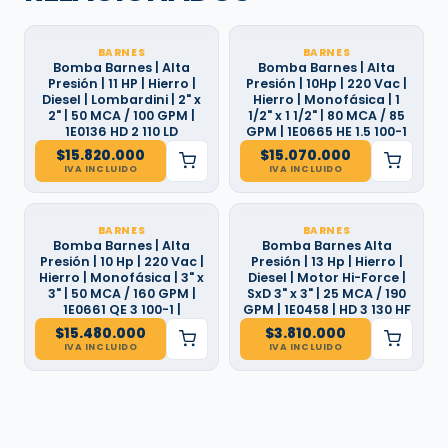
BARNES
BARNES
Bomba Barnes | Alta
Bomba Barnes | Alta
Presión | 11 HP | Hierro |
Presión | 10Hp | 220 Vac |
Diesel | Lombardini | 2" x
Hierro | Monofásica | 1
2" | 50 MCA / 100 GPM |
1/2" x 1 1/2" | 80 MCA / 85
1E0136 HD 2 110 LD
GPM | 1E0665 HE 1.5 100-1
$
15.820.000
$
15.070.000
IVA INCLUIDO
IVA INCLUIDO
BARNES
BARNES
Bomba Barnes | Alta
Bomba Barnes Alta
Presión | 10 Hp | 220 Vac |
Presión | 13 Hp | Hierro |
Hierro | Monofásica | 3" x
Diesel | Motor Hi-Force |
3" | 50 MCA / 160 GPM |
SxD 3" x 3" | 25 MCA / 190
1E0661 QE 3 100-1 |
GPM | 1E0458 | HD 3 130 HF
$
15.480.000
$
3.810.000
IVA INCLUIDO
IVA INCLUIDO