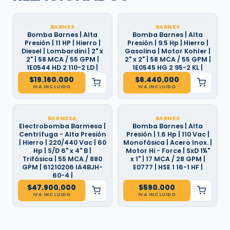
BARNES
BARNES
Bomba Barnes | Alta
Bomba Barnes | Alta
Presión | 11 HP | Hierro |
Presión | 9.5 Hp | Hierro |
Diesel | Lombardini | 2" x
Gasolina | Motor Kohler |
2" | 58 MCA / 55 GPM |
2" x 2" | 58 MCA / 55 GPM |
1E0544 HD 2 110-2 LD |
1E0545 HG 2 95-2 KL |
$
19.160.000
$
6.440.000
IVA INCLUIDO
IVA INCLUIDO
BARMESA
BARNES
Electrobomba Barmesa |
Bomba Barnes | Alta
Centrífuga - Alta Presión
Presión | 1.6 Hp | 110 Vac |
| Hierro | 220/440 Vac | 60
Monofásica | Acero Inox. |
Hp | S/D 6" x 4" B |
Motor Hi - Force | SxD 1¼"
Trifásica | 55 MCA / 880
x 1" | 17 MCA / 28 GPM |
GPM | 61210206 IA4BJH-
E0777 | HSE 1 16-1 HF |
60-4 |
$
47.900.000
$
590.000
IVA INCLUIDO
IVA INCLUIDO