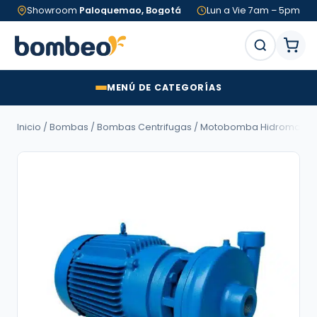
Showroom
Paloquemao, Bogotá
Lun a Vie 7am – 5pm
MENÚ DE CATEGORÍAS
Inicio
/
Bombas
/
Bombas Centrifugas
/ Motobomba Hidromac LÍNEA A