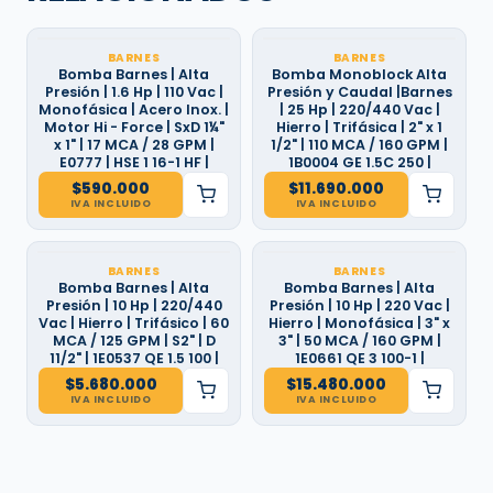
BARNES
BARNES
Bomba Barnes | Alta
Bomba Monoblock Alta
Presión | 1.6 Hp | 110 Vac |
Presión y Caudal |Barnes
Monofásica | Acero Inox. |
| 25 Hp | 220/440 Vac |
Motor Hi - Force | SxD 1¼"
Hierro | Trifásica | 2" x 1
x 1" | 17 MCA / 28 GPM |
1/2" | 110 MCA / 160 GPM |
E0777 | HSE 1 16-1 HF |
1B0004 GE 1.5C 250 |
$
590.000
$
11.690.000
IVA INCLUIDO
IVA INCLUIDO
BARNES
BARNES
Bomba Barnes | Alta
Bomba Barnes | Alta
Presión | 10 Hp | 220/440
Presión | 10 Hp | 220 Vac |
Vac | Hierro | Trifásico | 60
Hierro | Monofásica | 3" x
MCA / 125 GPM | S2" | D
3" | 50 MCA / 160 GPM |
11/2" | 1E0537 QE 1.5 100 |
1E0661 QE 3 100-1 |
$
5.680.000
$
15.480.000
IVA INCLUIDO
IVA INCLUIDO