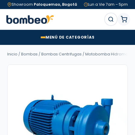
Showroom
Paloquemao, Bogotá
Lun a Vie 7am – 5pm
MENÚ DE CATEGORÍAS
Inicio
/
Bombas
/
Bombas Centrifugas
/ Motobomba Hidromac LÍNEA A