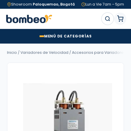
Showroom
Paloquemao, Bogotá
Lun a Vie 7am – 5pm
MENÚ DE CATEGORÍAS
Inicio
/
Variadores de Velocidad
/
Accesorios para Variadores d