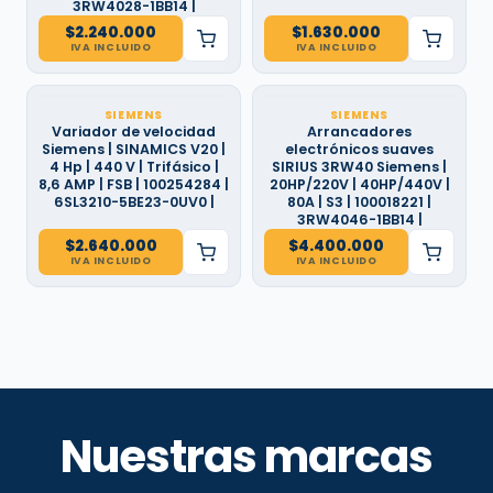
3RW4028-1BB14 |
$
2.240.000
$
1.630.000
IVA INCLUIDO
IVA INCLUIDO
SIEMENS
SIEMENS
Variador de velocidad
Arrancadores
Siemens | SINAMICS V20 |
electrónicos suaves
4 Hp | 440 V | Trifásico |
SIRIUS 3RW40 Siemens |
8,6 AMP | FSB | 100254284 |
20HP/220V | 40HP/440V |
6SL3210-5BE23-0UV0 |
80A | S3 | 100018221 |
3RW4046-1BB14 |
$
2.640.000
$
4.400.000
IVA INCLUIDO
IVA INCLUIDO
Nuestras marcas