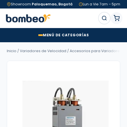
Showroom
Paloquemao, Bogotá
Lun a Vie 7am – 5pm
MENÚ DE CATEGORÍAS
Inicio
/
Variadores de Velocidad
/
Accesorios para Variadores d