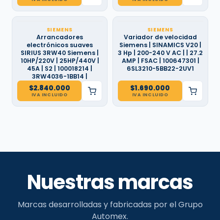
SIEMENS
SIEMENS
Arrancadores
Variador de velocidad
electrónicos suaves
Siemens | SINAMICS V20 |
SIRIUS 3RW40 Siemens |
3 Hp | 200-240 V AC | | 27.2
10HP/220V | 25HP/440V |
AMP | FSAC | 100647301 |
45A | S2 | 100018214 |
6SL3210-5BB22-2UV1
3RW4036-1BB14 |
$
2.840.000
$
1.690.000
IVA INCLUIDO
IVA INCLUIDO
Nuestras marcas
Marcas desarrolladas y fabricadas por el Grupo
Automex.