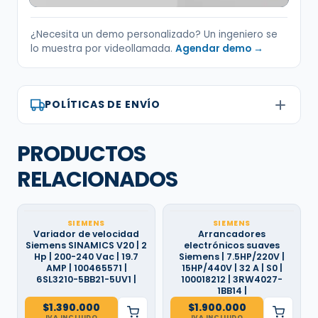
¿Necesita un demo personalizado? Un ingeniero se
lo muestra por videollamada.
Agendar demo →
POLÍTICAS DE ENVÍO
PRODUCTOS
RELACIONADOS
SIEMENS
SIEMENS
Variador de velocidad
Arrancadores
Siemens SINAMICS V20 | 2
electrónicos suaves
Hp | 200-240 Vac | 19.7
Siemens | 7.5HP/220V |
AMP | 100465571 |
15HP/440V | 32 A | S0 |
6SL3210-5BB21-5UV1 |
100018212 | 3RW4027-
1BB14 |
$
1.390.000
$
1.900.000
IVA INCLUIDO
IVA INCLUIDO