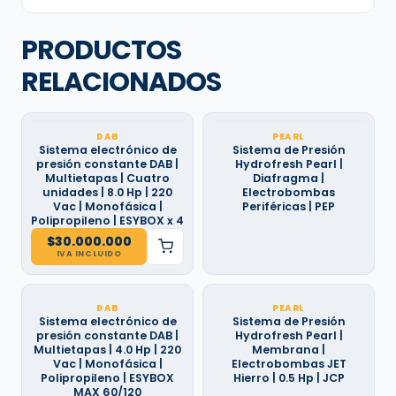
PRODUCTOS
RELACIONADOS
DAB
PEARL
Sistema electrónico de
Sistema de Presión
presión constante DAB |
Hydrofresh Pearl |
Multietapas | Cuatro
Diafragma |
unidades | 8.0 Hp | 220
Electrobombas
Vac | Monofásica |
Periféricas | PEP
Polipropileno | ESYBOX x 4
$
30.000.000
IVA INCLUIDO
DAB
PEARL
Sistema electrónico de
Sistema de Presión
presión constante DAB |
Hydrofresh Pearl |
Multietapas | 4.0 Hp | 220
Membrana |
Vac | Monofásica |
Electrobombas JET
Polipropileno | ESYBOX
Hierro | 0.5 Hp | JCP
MAX 60/120