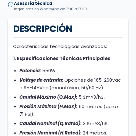
Asesoría técnica
Ingenieros en WhatsApp de 7:30 a 17:30
DESCRIPCIÓN
Características tecnológicas avanzadas:
1. Especificaciones Técnicas Principales
Potencia:
550W.
Voltaje de entrada:
Opciones de 165-260Vac
o 95-145Vac (monofásico, 50/60 Hz).
Caudal Máximo (Q.Max):
5 $m^3/h$.
Presión Máxima (H.Max):
50 metros (aprox.
71 PSI).
Caudal Nominal (Q.Rated):
3 $m^3/h$.
Presión Nominal (H.Rated):
24 metros.