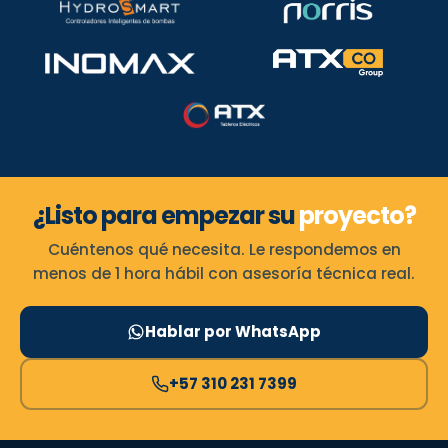
¿Listo para empezar su
proyecto?
Cuéntenos qué necesita. Le respondemos en
menos de 1 hora hábil con asesoría técnica real.
Hablar por WhatsApp
+57 310 231 7399