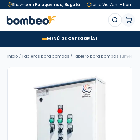
Showroom
Paloquemao, Bogotá
Lun a Vie 7am – 5pm
MENÚ DE CATEGORÍAS
Inicio
/
Tableros para bombas
/
Tablero para bombas sumergib