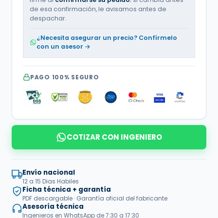
|
de esa confirmación, le avisamos antes de
220
Vac
despachar.
|
Trifásico
¿Necesita asegurar un precio? Confírmelo
|
con un asesor →
ATX3B1,52DET
cantidad
PAGO 100% SEGURO
COTIZAR CON INGENIERO
Envío nacional
12 a 15 Dias Habiles
Ficha técnica + garantía
PDF descargable · Garantía oficial del fabricante
Asesoría técnica
Ingenieros en WhatsApp de 7:30 a 17:30