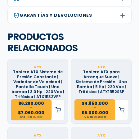
GARANTÍAS Y DEVOLUCIONES
PRODUCTOS
RELACIONADOS
ATX
ATX
Tablero ATX Sistema de
Tablero ATX para
Presión Constante |
Arranque Suave |
Variador de Velocidad |
Sistema de Presión | Una
Pantalla Touch | Una
Bomba | 5 Hp | 220 Vac |
bomba | 3.0 Hp | 220 Vac |
Trifásico | ATX1B52SSP
Trifásica | ATX1B32VFP
$
6.290.000
$
4.850.000
-
-
Rango
Rango
$
7.060.000
$
6.000.000
de
de
IVA INCLUIDO
IVA INCLUIDO
precios:
precios:
desde
desde
$6.290.000
$4.850.000
hasta
hasta
ATX
ATX