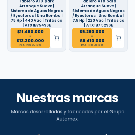
$7.060.000
$6.000.000
Tablero ATX para
Tablero ATX para
Arranque Suave |
Arranque Suave |
Sistema de Aguas Negras
Sistema de Aguas Negras
/ Eyectoras | Una Bomba |
/ Eyectoras | Una Bomba |
75 Hp | 440 Vac | Trifásico
7.5 Hp | 220 Vac | Trifásico
| ATX1B754SSE
| ATX1B7.52SSE
$
11.490.000
$
5.280.000
-
-
Rango
Rango
$
13.300.000
$
6.410.000
de
de
IVA INCLUIDO
IVA INCLUIDO
precios:
precios:
desde
desde
$11.490.000
$5.280.000
hasta
hasta
$13.300.000
$6.410.000
Nuestras marcas
Marcas desarrolladas y fabricadas por el Grupo
Automex.