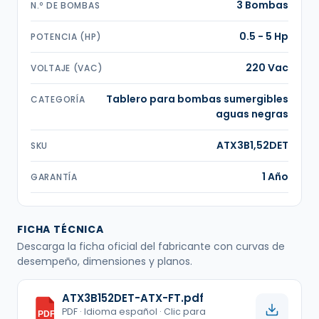
3 Bombas
N.º DE BOMBAS
0.5 - 5 Hp
POTENCIA (HP)
220 Vac
VOLTAJE (VAC)
Tablero para bombas sumergibles
CATEGORÍA
aguas negras
ATX3B1,52DET
SKU
1 Año
GARANTÍA
FICHA TÉCNICA
Descarga la ficha oficial del fabricante con curvas de
desempeño, dimensiones y planos.
ATX3B152DET-ATX-FT.pdf
PDF · Idioma español · Clic para
PDF