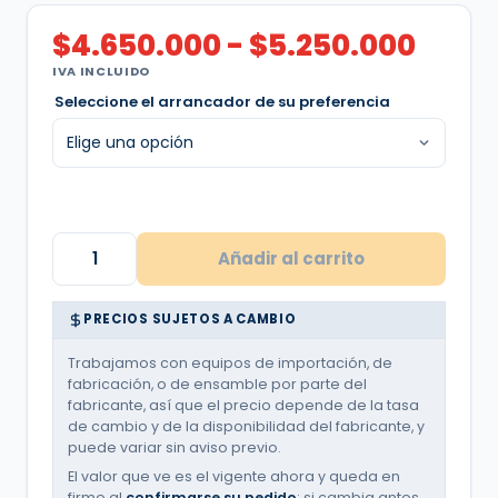
Rang
$
4.650.000
-
$
5.250.000
de
IVA INCLUIDO
preci
Seleccione el arrancador de su preferencia
desd
$4.6
hast
$5.25
Tablero
ATX
Añadir al carrito
Arranque
Directo
|
PRECIOS SUJETOS A CAMBIO
Aguas
negras
/
Trabajamos con equipos de importación, de
Eyectoras
fabricación, o de ensamble por parte del
|
fabricante, así que el precio depende de la tasa
Tres
de cambio y de la disponibilidad del fabricante, y
bombas
puede variar sin aviso previo.
|
1,5
El valor que ve es el vigente ahora y queda en
Hp
firme al
confirmarse su pedido
; si cambia antes