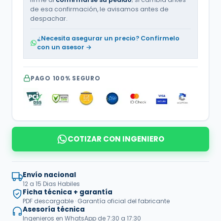
25
de esa confirmación, le avisamos antes de
Hp
|
despachar.
440
Vac
¿Necesita asegurar un precio? Confírmelo
|
con un asesor →
Trifásico
|
ATX1B254ETPP
cantidad
PAGO 100% SEGURO
COTIZAR CON INGENIERO
Envío nacional
12 a 15 Dias Habiles
Ficha técnica + garantía
PDF descargable · Garantía oficial del fabricante
Asesoría técnica
Ingenieros en WhatsApp de 7:30 a 17:30