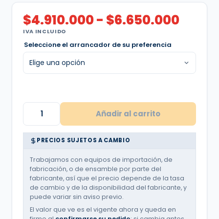
Rang
$
4.910.000
-
$
6.650.000
de
IVA INCLUIDO
preci
Seleccione el arrancador de su preferencia
desd
$4.91
hasta
$6.65
Tablero
ATX
Añadir al carrito
Arranque
Estrella
Triangulo
PRECIOS SUJETOS A CAMBIO
|
Bomba
lapicero
Trabajamos con equipos de importación, de
/
fabricación, o de ensamble por parte del
Pozo
fabricante, así que el precio depende de la tasa
profundo
de cambio y de la disponibilidad del fabricante, y
|
puede variar sin aviso previo.
Una
bomba
El valor que ve es el vigente ahora y queda en
|
firme al
confirmarse su pedido
; si cambia antes